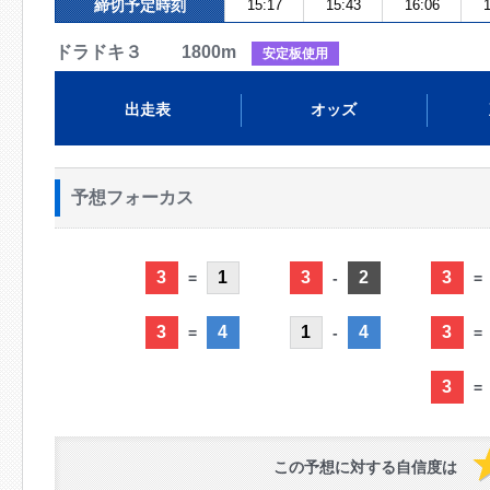
締切予定時刻
15:17
15:43
16:06
1
ドラドキ３ 1800m
安定板使用
出走表
オッズ
予想フォーカス
3
1
3
2
3
=
-
=
3
4
1
4
3
=
-
=
3
=
この予想に対する自信度は