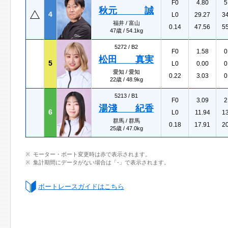
F0
4.80
5
秋元 誠
4
L0
29.27
3
福井 / 富山
0.14
47.56
5
47歳 / 54.1kg
5272 /
B2
F0
1.58
0
松田 真実
5
L0
0.00
0
愛知 / 愛知
0.22
3.03
0
22歳 / 48.9kg
5213 /
B1
F0
3.09
2
湯淺 紀香
6
L0
11.94
1
群馬 / 群馬
0.18
17.91
2
25歳 / 47.0kg
モーター・ボート変更時は赤で表示されます。
集計期間にデータがない場合は「-」で表示されます。
ボートレースガイドはこちら