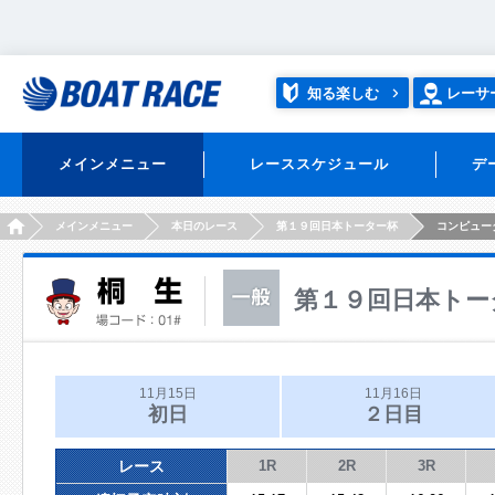
知る楽しむ
レーサ
メインメニュー
レーススケジュール
デ
HOME
メインメニュー
本日のレース
第１９回日本トーター杯
コンピュー
第１９回日本トー
11月15日
11月16日
初日
２日目
レース
1R
2R
3R