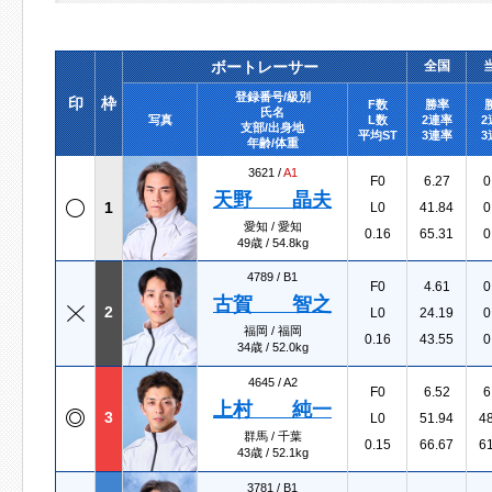
ボートレーサー
全国
登録番号/級別
印
枠
F数
勝率
氏名
写真
L数
2連率
2
支部/出身地
平均ST
3連率
3
年齢/体重
3621 /
A1
F0
6.27
0
天野 晶夫
1
L0
41.84
0
愛知 / 愛知
0.16
65.31
0
49歳 / 54.8kg
4789 /
B1
F0
4.61
0
古賀 智之
2
L0
24.19
0
福岡 / 福岡
0.16
43.55
0
34歳 / 52.0kg
4645 /
A2
F0
6.52
6
上村 純一
3
L0
51.94
4
群馬 / 千葉
0.15
66.67
6
43歳 / 52.1kg
3781 /
B1