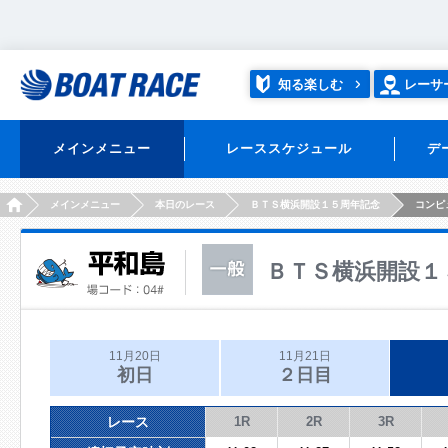
知る楽しむ
レーサ
メインメニュー
レーススケジュール
デ
HOME
メインメニュー
本日のレース
ＢＴＳ横浜開設１５周年記念
コンピ
ＢＴＳ横浜開設１
11月20日
11月21日
初日
２日目
レース
1R
2R
3R