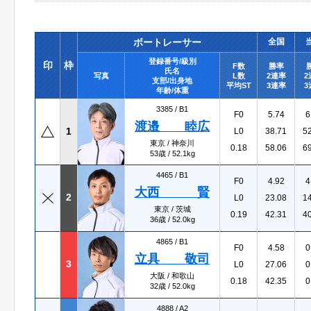
ボートレーサー
全国
登録番号/級別
印
枠
F数
勝率
氏名
写真
L数
2連率
2
支部/出身地
平均ST
3連率
3
年齢/体重
3385 /
B1
F0
5.74
6
渡邉 睦広
1
L0
38.71
5
東京 / 神奈川
0.18
58.06
6
53歳 / 52.1kg
4465 /
B1
F0
4.92
4
大西 賢
2
L0
23.08
1
東京 / 茨城
0.19
42.31
4
36歳 / 52.0kg
4865 /
B1
F0
4.58
0
立具 敬司
3
L0
27.06
0
大阪 / 和歌山
0.18
42.35
0
32歳 / 52.0kg
4888 /
A2