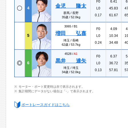
F0
6.41
6
金児 隆太
4
L0
45.83
4
群馬 / 長野
0.17
61.67
6
35歳 / 52.0kg
3065 /
B1
F0
4.09
4
増田 弘喜
5
L0
10.34
1
埼玉 / 長崎
0.24
34.48
4
62歳 / 53.7kg
4528 /
A1
F0
6.37
5
黒井 達矢
6
L0
36.72
3
埼玉 / 埼玉
0.13
57.81
5
34歳 / 52.0kg
モーター・ボート変更時は赤で表示されます。
集計期間にデータがない場合は「-」で表示されます。
ボートレースガイドはこちら