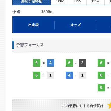
締切予定時刻
11:02
11:27
11:52
1
予選 1800m
出走表
オッズ
予想フォーカス
6
4
6
2
6
=
-
=
6
1
4
1
6
=
-
=
6
=
この予想に対する自信度は