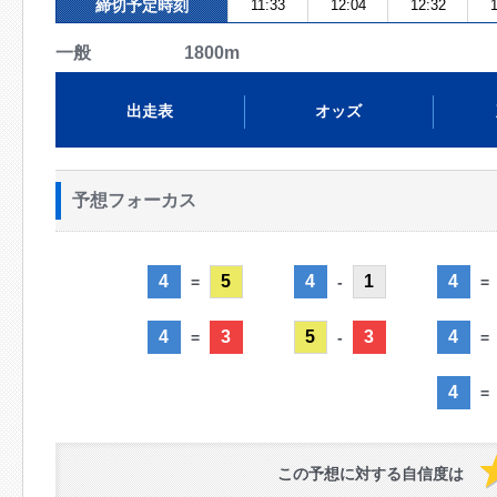
締切予定時刻
11:33
12:04
12:32
1
一般 1800m
出走表
オッズ
予想フォーカス
4
5
4
1
4
=
-
=
4
3
5
3
4
=
-
=
4
=
この予想に対する自信度は