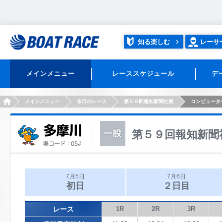
知る楽しむ
レーサ
メインメニュー
レーススケジュール
デ
HOME
メインメニュー
本日のレース
第５９回報知新聞社賞
コンピュータ
第５９回報知新聞
7月5日
7月6日
初日
２日目
レース
1R
2R
3R