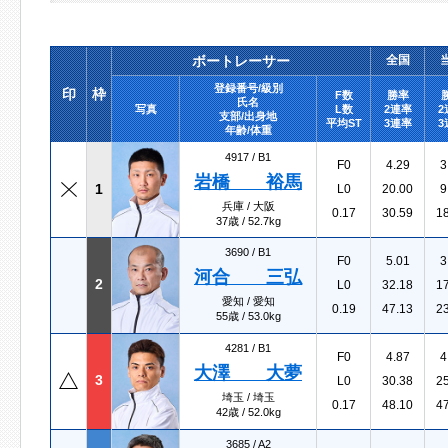
ボートレーサー
全国
登録番号/級別
印
枠
F数
勝率
氏名
写真
L数
2連率
2
支部/出身地
平均ST
3連率
3
年齢/体重
4917 /
B1
F0
4.29
3
岩橋 裕馬
1
L0
20.00
9
兵庫 / 大阪
0.17
30.59
1
37歳 / 52.7kg
3690 /
B1
F0
5.01
3
河合 三弘
2
L0
32.18
1
愛知 / 愛知
0.19
47.13
2
55歳 / 53.0kg
4281 /
B1
F0
4.87
4
大澤 大夢
3
L0
30.38
2
埼玉 / 埼玉
0.17
48.10
4
42歳 / 52.0kg
3685 /
A2