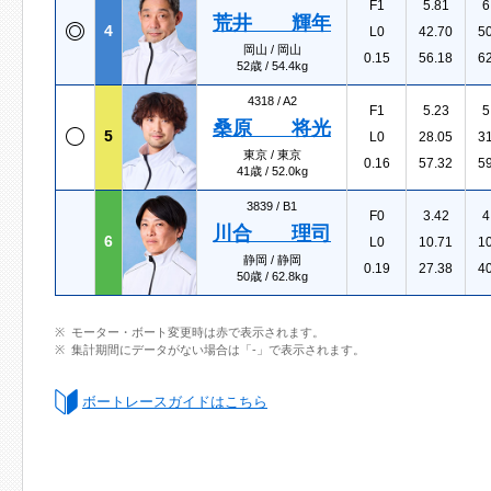
F1
5.81
6
荒井 輝年
4
L0
42.70
5
岡山 / 岡山
0.15
56.18
6
52歳 / 54.4kg
4318 /
A2
F1
5.23
5
桑原 将光
5
L0
28.05
3
東京 / 東京
0.16
57.32
5
41歳 / 52.0kg
3839 /
B1
F0
3.42
4
川合 理司
6
L0
10.71
1
静岡 / 静岡
0.19
27.38
4
50歳 / 62.8kg
モーター・ボート変更時は赤で表示されます。
集計期間にデータがない場合は「-」で表示されます。
ボートレースガイドはこちら