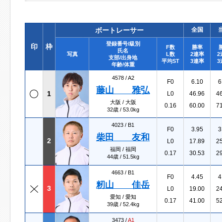
ボートレーサー
全国
登録番号/級別
印
枠
F数
勝率
氏名
写真
L数
2連率
2
支部/出身地
平均ST
3連率
3
年齢/体重
4578 /
A2
F0
6.10
6
藤山 雅弘
1
L0
46.96
4
大阪 / 大阪
0.16
60.00
7
32歳 / 53.0kg
4023 /
B1
F0
3.95
3
柴田 友和
2
L0
17.89
2
福岡 / 福岡
0.17
30.53
2
44歳 / 51.5kg
4663 /
B1
F0
4.45
4
籾山 佳岳
3
L0
19.00
2
愛知 / 愛知
0.17
41.00
5
39歳 / 52.4kg
3473 /
A1