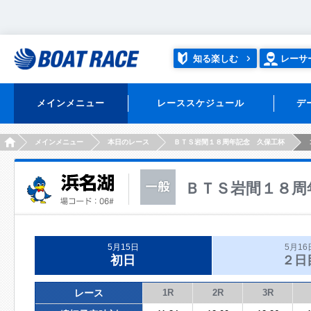
知る楽しむ
レーサ
メインメニュー
レーススケジュール
デ
HOME
メインメニュー
本日のレース
ＢＴＳ岩間１８周年記念 久保工杯
ＢＴＳ岩間１８周
5月15日
5月16
初日
２日
レース
1R
2R
3R