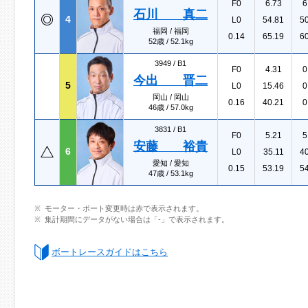
F0
6.73
6
石川 真二
4
L0
54.81
5
福岡 / 福岡
0.14
65.19
6
52歳 / 52.1kg
3949 /
B1
F0
4.31
0
今出 晋二
5
L0
15.46
0
岡山 / 岡山
0.16
40.21
0
46歳 / 57.0kg
3831 /
B1
F0
5.21
5
安藤 裕貴
6
L0
35.11
4
愛知 / 愛知
0.15
53.19
5
47歳 / 53.1kg
モーター・ボート変更時は赤で表示されます。
集計期間にデータがない場合は「-」で表示されます。
ボートレースガイドはこちら