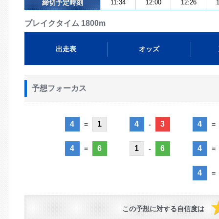
締切予定時刻
11:34
12:00
12:26
1
ブレイクタイム 1800m
出走表
オッズ
予想フォーカス
4
1
4
3
4
=
-
=
4
6
1
6
4
=
-
=
4
=
この予想に対する自信度は