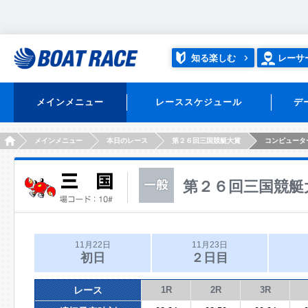
知る楽しむ
レーサ
メインメニュー
レーススケジュール
デ
HOME
メインメニュー
本日のレース
第２６回三国競艇大賞
コンピュータ
第２６回三国競艇
11月22日
11月23日
初日
２日目
レース
1R
2R
3R