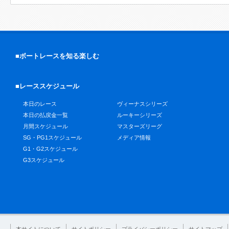
■ボートレースを知る楽しむ
■レーススケジュール
本日のレース
ヴィーナスシリーズ
本日の払戻金一覧
ルーキーシリーズ
月間スケジュール
マスターズリーグ
SG・PG1スケジュール
メディア情報
G1・G2スケジュール
G3スケジュール