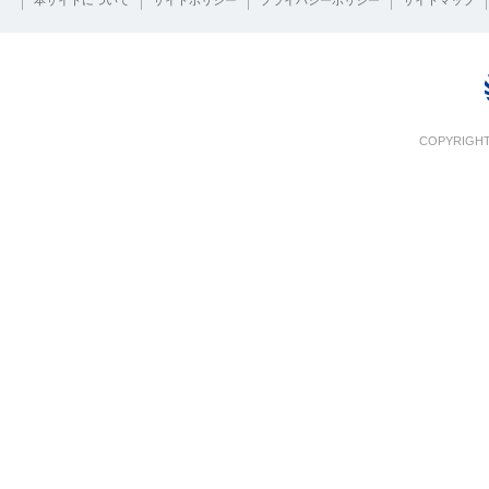
本サイトについて
サイトポリシー
プライバシーポリシー
サイトマップ
COPYRIGHT 