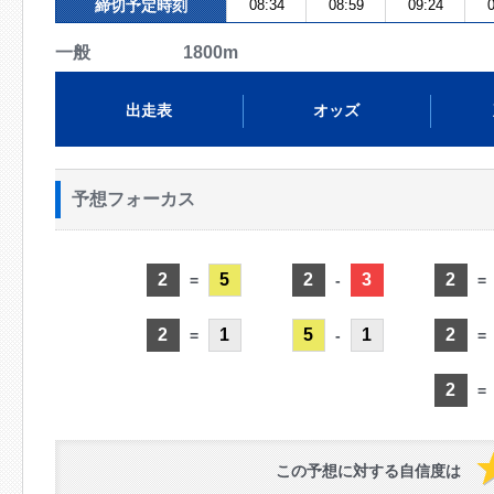
締切予定時刻
08:34
08:59
09:24
0
一般 1800m
出走表
オッズ
予想フォーカス
2
5
2
3
2
=
-
=
2
1
5
1
2
=
-
=
2
=
この予想に対する自信度は