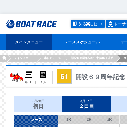
知る楽しむ
レーサ
メインメニュー
レーススケジュール
デ
HOME
メインメニュー
本日のレース
開設６９周年記念 北陸艇王決戦
コ
開設６９周年記念
3月25日
3月26日
初日
２日目
レース
1R
2R
3R