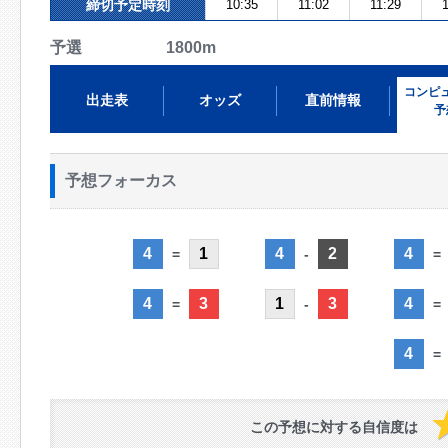
締切予定時刻
10:35
11:02
11:29
予選 1800m
コンピ
出走表
オッズ
直前情報
予
予想フォーカス
4
1
4
2
4
=
-
=
4
3
1
3
4
=
-
=
4
=
この予想に対する自信度は