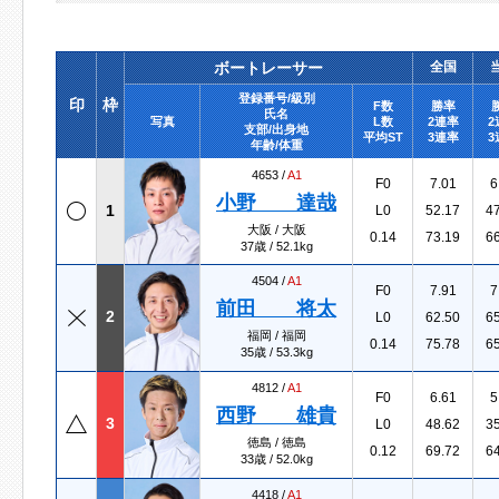
ボートレーサー
全国
登録番号/級別
印
枠
F数
勝率
氏名
写真
L数
2連率
2
支部/出身地
平均ST
3連率
3
年齢/体重
4653 /
A1
F0
7.01
6
小野 達哉
1
L0
52.17
4
大阪 / 大阪
0.14
73.19
6
37歳 / 52.1kg
4504 /
A1
F0
7.91
7
前田 将太
2
L0
62.50
6
福岡 / 福岡
0.14
75.78
6
35歳 / 53.3kg
4812 /
A1
F0
6.61
5
西野 雄貴
3
L0
48.62
3
徳島 / 徳島
0.12
69.72
6
33歳 / 52.0kg
4418 /
A1