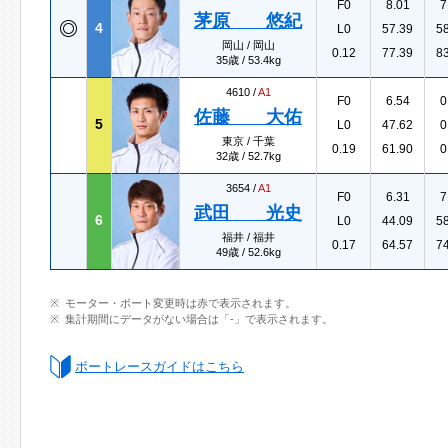
F0
8.01
7
茅原 悠紀
4
L0
57.39
5
岡山 / 岡山
0.12
77.39
8
35歳 / 53.4kg
4610 /
A1
F0
6.54
0
佐藤 大佑
5
L0
47.62
0
東京 / 千葉
0.19
61.90
0
32歳 / 52.7kg
3654 /
A1
F0
6.31
7
武田 光史
6
L0
44.09
5
福井 / 福井
0.17
64.57
7
49歳 / 52.6kg
モーター・ボート変更時は赤で表示されます。
集計期間にデータがない場合は「-」で表示されます。
ボートレースガイドはこちら