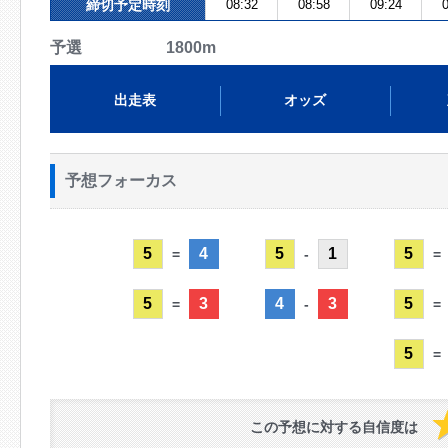
締切予定時刻
08:32
08:58
09:24
0
予選 1800m
出走表
オッズ
予想フォーカス
5
4
5
1
5
=
-
=
5
3
4
3
5
=
-
=
5
=
この予想に対する自信度は