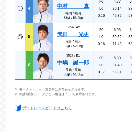
F0
4.77
5
中村 真
4
L0
30.14
3
福岡 / 福岡
0.16
49.32
5
53歳 / 53.2kg
3654 /
A2
F0
6.93
6
武田 光史
5
L0
59.52
5
福井 / 福井
0.16
71.43
6
52歳 / 52.0kg
3527 /
B1
F0
5.30
0
中嶋 誠一郎
6
L0
31.40
0
長崎 / 長崎
0.17
55.81
0
55歳 / 51.5kg
モーター・ボート変更時は赤で表示されます。
集計期間にデータがない場合は「-」で表示されます。
ボートレースガイドはこちら