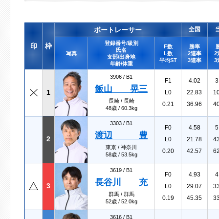
ボートレーサー
全国
登録番号/級別
印
枠
F数
勝率
氏名
写真
L数
2連率
2
支部/出身地
平均ST
3連率
3
年齢/体重
3906 /
B1
F1
4.02
3
飯山 晃三
1
L0
22.83
1
長崎 / 長崎
0.21
36.96
4
48歳 / 60.3kg
3303 /
B1
F0
4.58
5
渡辺 豊
2
L0
21.78
4
東京 / 神奈川
0.20
42.57
6
58歳 / 53.5kg
3619 /
B1
F0
4.93
4
長谷川 充
3
L0
29.07
3
群馬 / 群馬
0.19
45.35
3
52歳 / 52.0kg
3616 /
B1