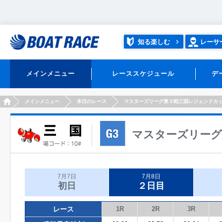
知る楽しむ
レーサ
メインメニュー
レーススケジュール
デ
HOME
メインメニュー
本日のレース
マスターズリーグ第３戦三国レジェンドカ
マスターズリーグ
7月7日
7月8日
初日
２日目
レース
1R
2R
3R