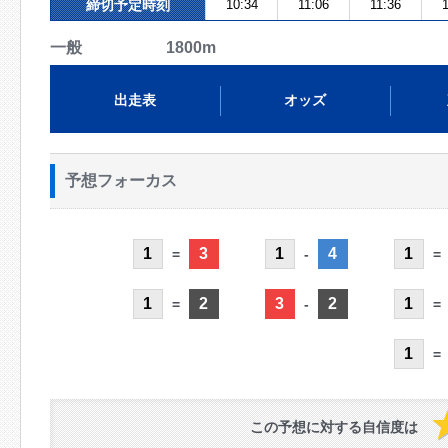
締切予定時刻
10:34
11:06
11:36
一般 1800m
出走表
オッズ
予想フォーカス
1
3
1
4
1
=
-
=
1
2
3
2
1
=
-
=
1
=
この予想に対する自信度は