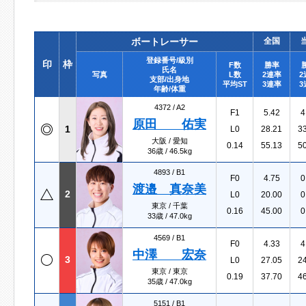
ボートレーサー
全国
登録番号/級別
印
枠
F数
勝率
氏名
写真
L数
2連率
2
支部/出身地
平均ST
3連率
3
年齢/体重
4372 /
A2
F1
5.42
4
原田 佑実
1
L0
28.21
3
大阪 / 愛知
0.14
55.13
5
36歳 / 46.5kg
4893 /
B1
F0
4.75
0
渡邉 真奈美
2
L0
20.00
0
東京 / 千葉
0.16
45.00
0
33歳 / 47.0kg
4569 /
B1
F0
4.33
4
中澤 宏奈
3
L0
27.05
2
東京 / 東京
0.19
37.70
4
35歳 / 47.0kg
5151 /
B1