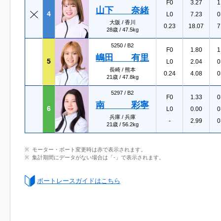
F0
3.27
1
山下 奈緒
4
L0
7.23
0
大阪 / 香川
0.23
18.07
7
28歳 / 47.5kg
5250 /
B2
F0
1.80
1
嶋田 有里
5
L0
2.04
0
長崎 / 熊本
0.24
4.08
0
21歳 / 47.8kg
5297 /
B2
F0
1.33
0
南 彩寧
6
L0
0.00
0
兵庫 / 兵庫
-
2.99
0
21歳 / 56.2kg
モーター・ボート変更時は赤で表示されます。
集計期間にデータがない場合は「-」で表示されます。
ボートレースガイドはこちら