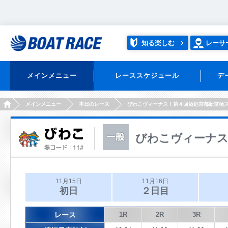
知る楽しむ
レーサ
メインメニュー
レーススケジュール
デ
HOME
メインメニュー
本日のレース
びわこヴィーナス！第４回酒処京都新京極
びわこヴィーナス
11月15日
11月16日
初日
２日目
レース
1R
2R
3R