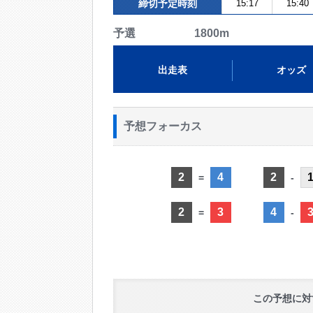
締切予定時刻
15:17
15:40
予選 1800m
出走表
オッズ
予想フォーカス
2
4
2
=
-
2
3
4
=
-
この予想に対