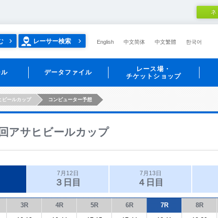
ネ
む
レーサー検索
English
中文简体
中文繁體
한국어
レース場・
ール
データファイル
チケットショップ
ヒビールカップ
コンピューター予想
回アサヒビールカップ
7月12日
7月13日
３日目
４日目
3R
4R
5R
6R
7R
8R