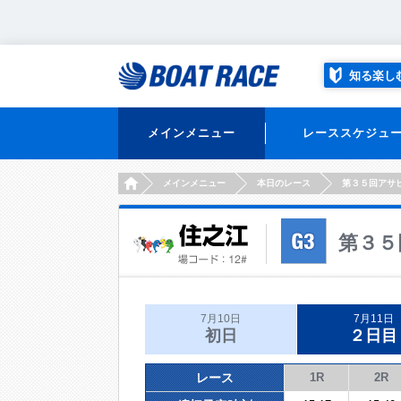
知る楽し
メインメニュー
レーススケジュ
HOME
メインメニュー
本日のレース
第３５回アサ
第３５
7月10日
7月11日
初日
２日目
レース
1R
2R