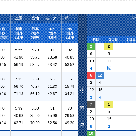
レ
全国
当地
モーター
ボート
F数
勝率
勝率
No
No
L数
2連率
2連率
2連率
2連率
均ST
3連率
3連率
3連率
3連率
初日
２日目
３日目
2
2
F0
5.55
5.29
11
92
6
5
L0
41.90
35.71
23.68
40.85
.19
.11
0.15
56.19
53.57
43.42
53.52
４
転
6
12
F0
7.25
6.68
25
16
2
4
L0
56.70
46.34
21.33
15.79
.22
.15
今
0.16
71.13
56.10
42.67
34.21
３
４
7
1
節
F0
5.99
6.00
31
70
2
5
L0
40.68
35.00
35.90
29.58
.29
.15
0.14
62.71
70.00
52.56
49.30
成
５
２
10