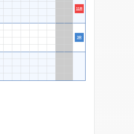
11R
3R