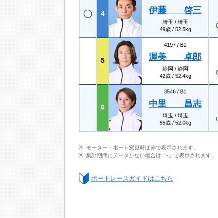
伊藤 啓三
4
埼玉 / 埼玉
49歳 / 52.5kg
4197 /
B1
渥美 卓郎
5
静岡 / 静岡
42歳 / 52.4kg
3546 /
B1
中里 昌志
6
埼玉 / 埼玉
55歳 / 52.0kg
モーター・ボート変更時は赤で表示されます。
集計期間にデータがない場合は「-」で表示されます。
ボートレースガイドはこちら