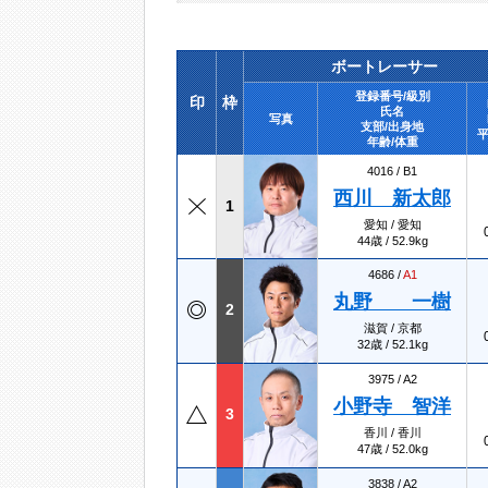
ボートレーサー
登録番号/級別
印
枠
氏名
写真
支部/出身地
平
年齢/体重
4016 /
B1
西川 新太郎
1
愛知 / 愛知
44歳 / 52.9kg
4686 /
A1
丸野 一樹
2
滋賀 / 京都
32歳 / 52.1kg
3975 /
A2
小野寺 智洋
3
香川 / 香川
47歳 / 52.0kg
3838 /
A2