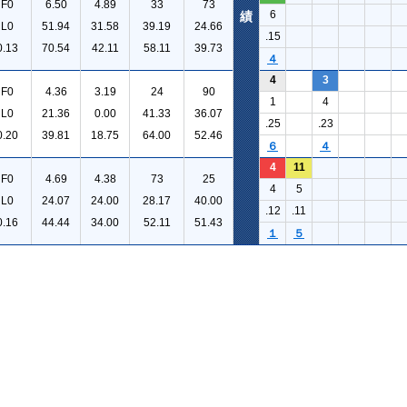
F0
6.50
4.89
33
73
6
績
L0
51.94
31.58
39.19
24.66
.15
0.13
70.54
42.11
58.11
39.73
４
4
3
F0
4.36
3.19
24
90
1
4
L0
21.36
0.00
41.33
36.07
.25
.23
0.20
39.81
18.75
64.00
52.46
６
４
4
11
F0
4.69
4.38
73
25
4
5
L0
24.07
24.00
28.17
40.00
.12
.11
0.16
44.44
34.00
52.11
51.43
１
５