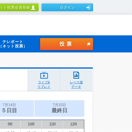
ット投票会員登録
ログイン
テレボート
投票
（ネット投票）
ライブ&
レース場
リプレイ
データ
7月14日
7月15日
５日目
最終日
9R
10R
11R
12R