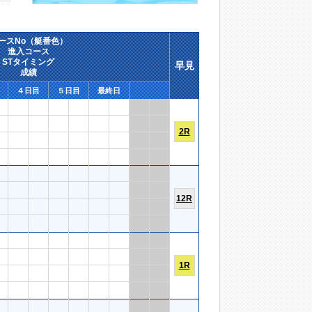
ースNo（艇番色）
進入コース
STタイミング
早見
成績
４日目
５日目
最終日
2R
12R
1R