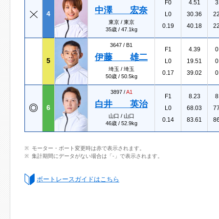
F0
4.51
3
中澤 宏奈
4
L0
30.36
2
東京 / 東京
0.19
40.18
2
35歳 / 47.1kg
3647 /
B1
F1
4.39
0
伊藤 雄二
5
L0
19.51
0
埼玉 / 埼玉
0.17
39.02
0
50歳 / 50.5kg
3897 /
A1
F1
8.23
8
白井 英治
6
L0
68.03
7
山口 / 山口
0.14
83.61
8
46歳 / 52.9kg
モーター・ボート変更時は赤で表示されます。
集計期間にデータがない場合は「-」で表示されます。
ボートレースガイドはこちら