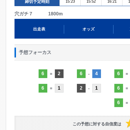
締切予定時刻
15:23
15:52
16:21
1
穴ガチ７ 1800m
出走表
オッズ
予想フォーカス
6
2
6
4
6
=
-
=
6
1
2
1
6
=
-
=
6
=
この予想に対する自信度は