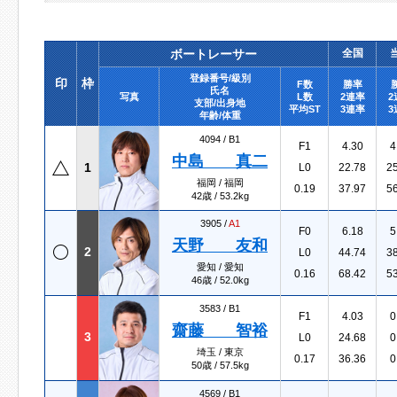
ボートレーサー
全国
登録番号/級別
印
枠
F数
勝率
氏名
写真
L数
2連率
2
支部/出身地
平均ST
3連率
3
年齢/体重
4094 /
B1
F1
4.30
4
中島 真二
1
L0
22.78
2
福岡 / 福岡
0.19
37.97
5
42歳 / 53.2kg
3905 /
A1
F0
6.18
5
天野 友和
2
L0
44.74
3
愛知 / 愛知
0.16
68.42
5
46歳 / 52.0kg
3583 /
B1
F1
4.03
0
齋藤 智裕
3
L0
24.68
0
埼玉 / 東京
0.17
36.36
0
50歳 / 57.5kg
4569 /
B1