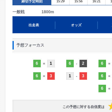
締切予定時刻
15:29
15:56
16:21
1
一般戦 1800m
出走表
オッズ
予想フォーカス
6
1
6
2
6
=
-
=
6
3
1
3
6
=
-
=
6
=
この予想に対する自信度は