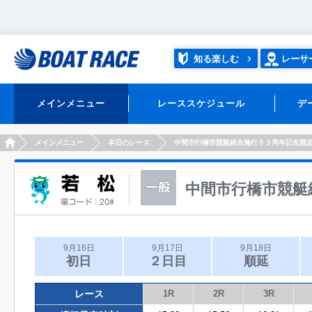
知る楽しむ
レーサ
メインメニュー
レーススケジュール
デ
HOME
メインメニュー
本日のレース
中間市行橋市競艇組合施行５３周年記念競
中間市行橋市競艇
9月16日
9月17日
9月18日
初日
２日目
順延
レース
1R
2R
3R