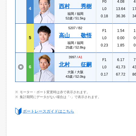
F0
4.08
4
西村 秀樹
4
L0
13.64
1
福岡 / 福岡
0.18
36.36
3
52歳 / 51.5kg
5207 /
B2
F1
1.54
1
高山 敬悟
5
L0
0.00
0
福岡 / 福岡
0.23
1.85
0
25歳 / 52.8kg
3997 /
A1
F1
6.17
7
北村 征嗣
6
L0
41.73
4
大阪 / 大阪
0.17
67.72
8
43歳 / 52.0kg
モーター・ボート変更時は赤で表示されます。
集計期間にデータがない場合は「-」で表示されます。
ボートレースガイドはこちら