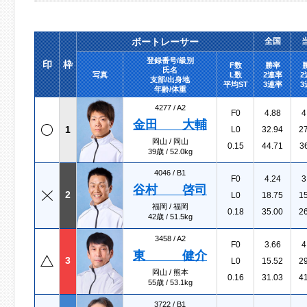
ボートレーサー
全国
登録番号/級別
印
枠
F数
勝率
氏名
写真
L数
2連率
2
支部/出身地
平均ST
3連率
3
年齢/体重
4277 /
A2
F0
4.88
4
金田 大輔
1
L0
32.94
2
岡山 / 岡山
0.15
44.71
3
39歳 / 52.0kg
4046 /
B1
F0
4.24
3
谷村 啓司
2
L0
18.75
1
福岡 / 福岡
0.18
35.00
2
42歳 / 51.5kg
3458 /
A2
F0
3.66
4
東 健介
3
L0
15.52
2
岡山 / 熊本
0.16
31.03
4
55歳 / 53.1kg
3722 /
B1