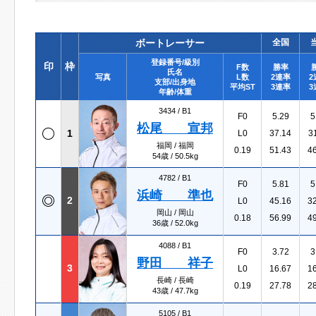
ボートレーサー
全国
登録番号/級別
印
枠
F数
勝率
氏名
写真
L数
2連率
2
支部/出身地
平均ST
3連率
3
年齢/体重
3434 /
B1
F0
5.29
5
松尾 宣邦
1
L0
37.14
3
福岡 / 福岡
0.19
51.43
4
54歳 / 50.5kg
4782 /
B1
F0
5.81
5
浜崎 準也
2
L0
45.16
3
岡山 / 岡山
0.18
56.99
4
36歳 / 52.0kg
4088 /
B1
F0
3.72
3
野田 祥子
3
L0
16.67
1
長崎 / 長崎
0.19
27.78
2
43歳 / 47.7kg
5105 /
B1