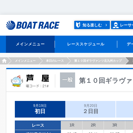
知る楽しむ
レーサ
メインメニュー
レーススケジュール
デ
HOME
メインメニュー
本日のレース
第１０回ギラヴァンツ北九州カップ
第１０回ギラヴァ
9月19日
9月20日
初日
２日目
レース
1R
2R
3R