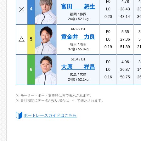
F0
4.78
4
富田 恕生
4
L0
28.43
2
福岡 / 静岡
0.20
43.14
3
24歳 / 52.1kg
4432 /
B1
F0
5.35
3
黄金井 力良
5
L0
27.36
5
埼玉 / 埼玉
0.19
51.89
2
37歳 / 55.0kg
5134 /
B1
F0
4.96
3
大原 祥昌
6
L0
26.87
1
広島 / 広島
0.16
50.75
2
24歳 / 52.1kg
モーター・ボート変更時は赤で表示されます。
集計期間にデータがない場合は「-」で表示されます。
ボートレースガイドはこちら