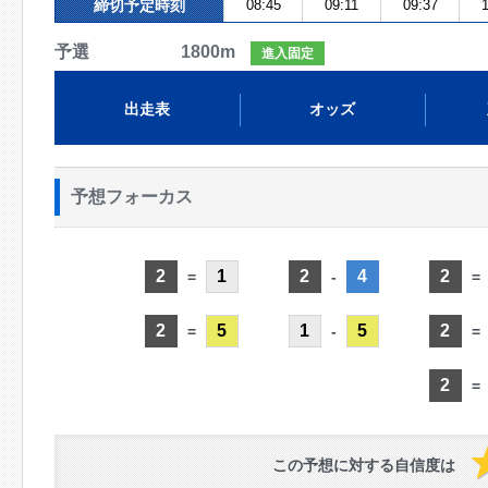
締切予定時刻
08:45
09:11
09:37
1
予選 1800m
進入固定
出走表
オッズ
予想フォーカス
2
1
2
4
2
=
-
=
2
5
1
5
2
=
-
=
2
=
この予想に対する自信度は