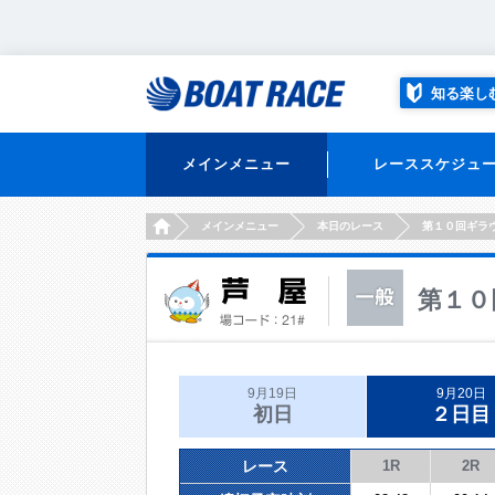
知る楽し
メインメニュー
レーススケジュ
HOME
メインメニュー
本日のレース
第１０回ギラ
第１０
9月19日
9月20日
初日
２日目
レース
1R
2R