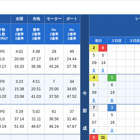
レ
全国
当地
モーター
ボート
F数
勝率
勝率
No
No
L数
2連率
2連率
2連率
2連率
均ST
3連率
3連率
3連率
3連率
初日
２日目
３日目
2
8
F0
4.02
4.48
29
49
5
5
L0
20.00
27.27
29.47
24.44
.09
.14
0.17
33.33
36.36
45.26
37.78
５
５
4
1
F0
3.23
4.51
7
34
5
6
L0
15.38
20.51
25.00
34.65
.09
.19
今
0.20
23.08
41.03
37.50
47.52
５
６
7
3
節
F0
5.29
5.02
61
37
1
5
L0
37.14
31.11
36.56
31.40
.07
.16
0.19
51.43
46.67
46.24
47.67
成
２
２
5
11