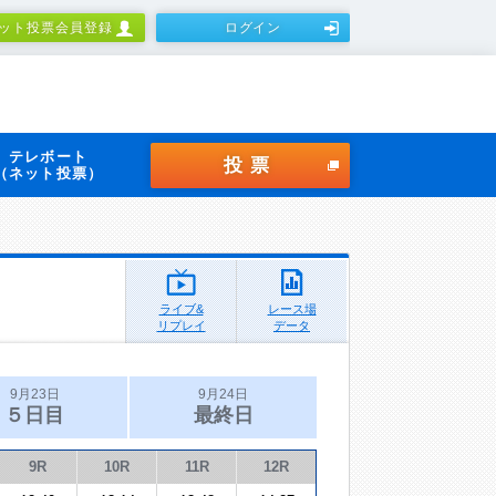
ット投票会員登録
ログイン
テレボート
投票
（ネット投票）
ライブ&
レース場
リプレイ
データ
9月23日
9月24日
５日目
最終日
9R
10R
11R
12R