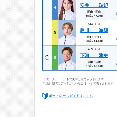
安井 瑞紀
4
岡山 / 岡山
30歳 / 47.0kg
5145 /
B1
島川 海輝
5
山口 / 山口
20歳 / 51.5kg
4395 /
B1
下河 雅史
6
福岡 / 福岡
37歳 / 53.8kg
モーター・ボート変更時は赤で表示されます。
集計期間にデータがない場合は「-」で表示されます。
ボートレースガイドはこちら