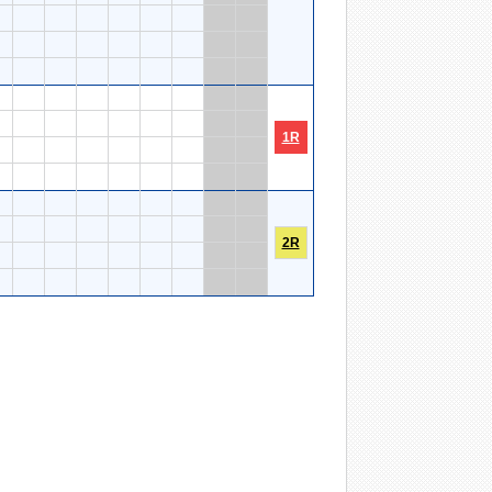
1R
2R