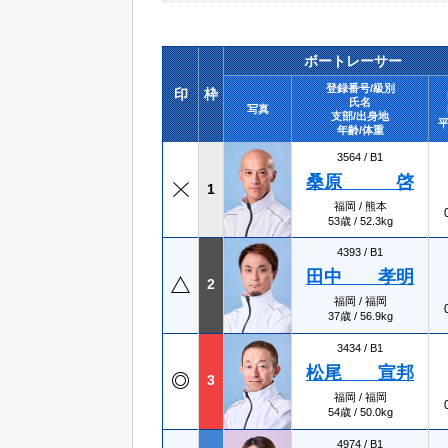
ボートレーサー
登録番号/級別
印
枠
氏名
写真
支部/出身地
平
年齢/体重
3564 /
B1
桑原 啓
1
福岡 / 熊本
53歳 / 52.3kg
4393 /
B1
田中 孝明
2
福岡 / 福岡
37歳 / 56.9kg
3434 /
B1
松尾 宣邦
3
福岡 / 福岡
54歳 / 50.0kg
4974 /
B1