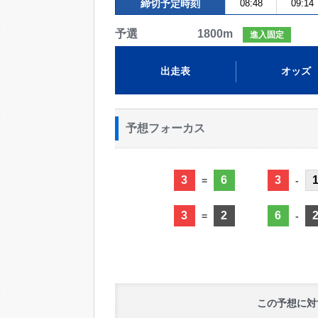
締切予定時刻
08:48
09:14
予選 1800m
進入固定
出走表
オッズ
予想フォーカス
3
6
3
=
-
3
2
6
=
-
この予想に対