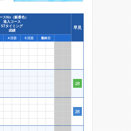
ースNo（艇番色）
進入コース
STタイミング
早見
成績
４日目
５日目
最終日
1R
3R