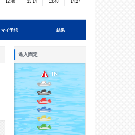
12:40
13:14
13:48
14:27
マイ予想
結果
進入固定