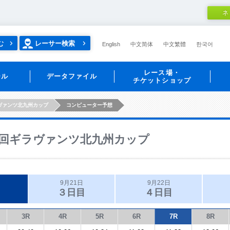
ネ
む
レーサー検索
English
中文简体
中文繁體
한국어
レース場・
ール
データファイル
チケットショップ
ヴァンツ北九州カップ
コンピューター予想
回ギラヴァンツ北九州カップ
9月21日
9月22日
３日目
４日目
3R
4R
5R
6R
7R
8R