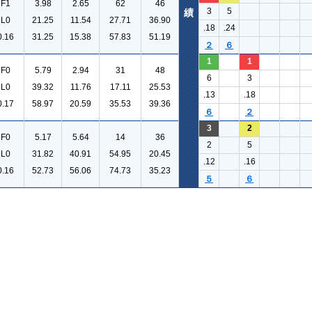
F1
3.98
2.65
62
46
3
5
績
L0
21.25
11.54
27.71
36.90
.18
.24
0.16
31.25
15.38
57.83
51.19
２
６
1
1
F0
5.79
2.94
31
48
6
3
L0
39.32
11.76
17.11
25.53
.13
.18
0.17
58.97
20.59
35.53
39.36
６
２
3
2
F0
5.17
5.64
14
36
2
5
L0
31.82
40.91
54.95
20.45
.12
.16
0.16
52.73
56.06
74.73
35.23
５
６