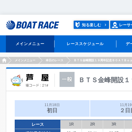
知る楽しむ
レーサ
メインメニュー
レーススケジュール
デ
HOME
メインメニュー
本日のレース
ＢＴＳ金峰開設１９周年記念ＢＯＡＴＢｏ
ＢＴＳ金峰開設１
11月18日
11月1
初日
２日
レース
1R
2R
3R