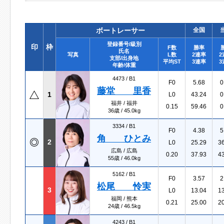
ボートレーサー
全国
登録番号/級別
印
枠
F数
勝率
氏名
写真
L数
2連率
2
支部/出身地
平均ST
3連率
3
年齢/体重
4473 /
B1
F0
5.68
0
藤堂 里香
1
L0
43.24
0
福井 / 福井
0.15
59.46
0
36歳 / 45.0kg
3334 /
B1
F0
4.38
5
角 ひとみ
2
L0
25.29
3
広島 / 広島
0.20
37.93
4
55歳 / 46.0kg
5162 /
B1
F0
3.57
2
松尾 怜実
3
L0
13.04
1
福岡 / 熊本
0.21
25.00
2
24歳 / 46.5kg
4243 /
B1