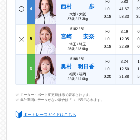
F0
5.83
4
西村 歩
4
L0
41.67
2
大阪 / 大阪
0.18
58.33
3
37歳 / 47.3kg
5182 /
B1
F0
3.19
0
宮崎 安奈
5
L0
12.05
0
埼玉 / 埼玉
0.18
22.89
0
25歳 / 48.9kg
5198 /
B1
F0
3.24
1
奥村 明日香
6
L0
12.50
1
福岡 / 福岡
0.20
21.88
5
22歳 / 44.0kg
モーター・ボート変更時は赤で表示されます。
集計期間にデータがない場合は「-」で表示されます。
ボートレースガイドはこちら