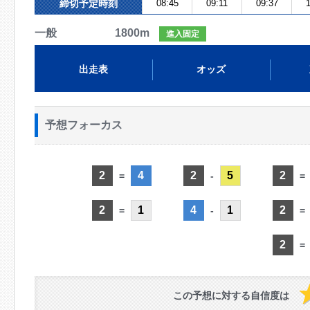
締切予定時刻
08:45
09:11
09:37
1
一般 1800m
進入固定
出走表
オッズ
予想フォーカス
2
4
2
5
2
=
-
=
2
1
4
1
2
=
-
=
2
=
この予想に対する自信度は