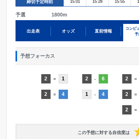
締切予定時刻
15:01
15:28
15:55
1
予選 1800m
コンピ
出走表
オッズ
直前情報
予
予想フォーカス
2
1
2
6
2
=
-
=
2
4
1
4
2
=
-
=
2
=
この予想に対する自信度は