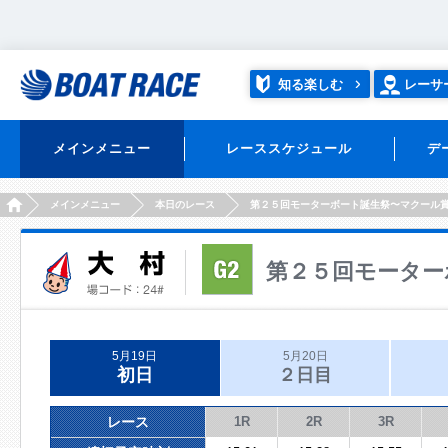
知る楽しむ
レーサ
メインメニュー
レーススケジュール
デ
HOME
メインメニュー
本日のレース
第２５回モーターボート誕生祭〜マクール
第２５回モーター
5月19日
5月20日
初日
２日目
レース
1R
2R
3R