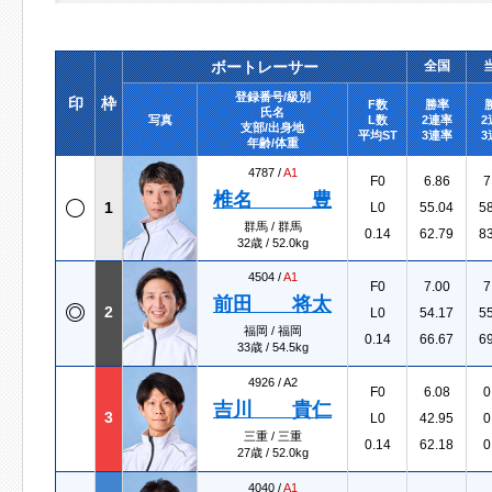
ボートレーサー
全国
登録番号/級別
印
枠
F数
勝率
氏名
写真
L数
2連率
2
支部/出身地
平均ST
3連率
3
年齢/体重
4787 /
A1
F0
6.86
7
椎名 豊
1
L0
55.04
5
群馬 / 群馬
0.14
62.79
8
32歳 / 52.0kg
4504 /
A1
F0
7.00
7
前田 将太
2
L0
54.17
5
福岡 / 福岡
0.14
66.67
6
33歳 / 54.5kg
4926 /
A2
F0
6.08
0
吉川 貴仁
3
L0
42.95
0
三重 / 三重
0.14
62.18
0
27歳 / 52.0kg
4040 /
A1