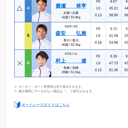
F0
6.07
6
廣瀬 将亨
4
L0
45.21
4
兵庫 / 兵庫
0.13
58.90
6
42歳 / 53.8kg
4154 /
A2
F0
5.71
5
森安 弘雅
5
L0
41.59
3
香川 / 香川
0.18
53.98
5
40歳 / 52.3kg
4715 /
A1
F0
6.39
6
村上 遼
6
L0
47.73
4
長崎 / 長崎
0.15
61.36
6
28歳 / 51.5kg
モーター・ボート変更時は赤で表示されます。
集計期間にデータがない場合は「-」で表示されます。
ボートレースガイドはこちら