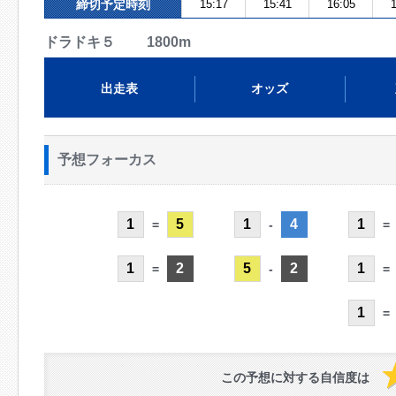
締切予定時刻
15:17
15:41
16:05
1
ドラドキ５ 1800m
出走表
オッズ
予想フォーカス
1
5
1
4
1
=
-
=
1
2
5
2
1
=
-
=
1
=
この予想に対する自信度は