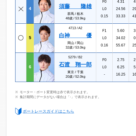
F0
4.31
4
須藤 隆雄
4
L0
24.56
2
群馬 / 栃木
0.15
33.33
4
48歳 / 53.9kg
4713 /
A2
F1
5.60
3
白神 優
5
L0
34.02
0
岡山 / 岡山
0.16
55.67
2
32歳 / 53.0kg
5279 /
B2
F0
2.75
2
石渡 翔一郎
6
L0
6.25
5
東京 / 千葉
-
16.25
1
20歳 / 52.0kg
モーター・ボート変更時は赤で表示されます。
集計期間にデータがない場合は「-」で表示されます。
ボートレースガイドはこちら