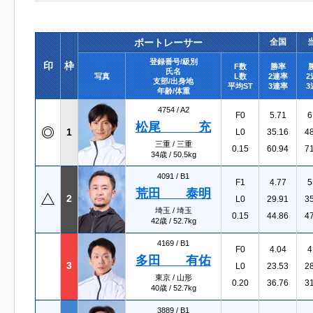
ボートレーサー
全国
登録番号/級別
印
枠
F数
勝率
氏名
写真
L数
2連率
2
支部/出身地
平均ST
3連率
3
年齢/体重
4754 /
A2
F0
5.71
6
松尾 充
1
L0
35.16
4
三重 / 三重
0.15
60.94
7
34歳 / 50.5kg
4091 /
B1
F1
4.77
5
荒田 泰明
2
L0
29.91
3
埼玉 / 埼玉
0.15
44.86
4
42歳 / 52.7kg
4169 /
B1
F0
4.04
4
多田 有佑
3
L0
23.53
2
東京 / 山形
0.20
36.76
3
40歳 / 52.7kg
3889 /
B1