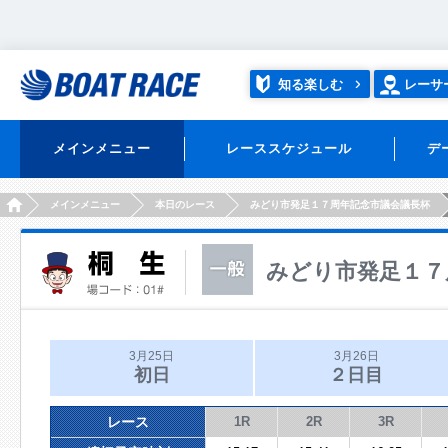
知る楽しむ
レーサ
メインメニュー
レーススケジュール
デ
HOME
メインメニュー
本日のレース
みどり市発足１７周年記念市議会議長杯
みどり市発足１７
3月25日
3月26日
初日
２日目
レース
1R
2R
3R