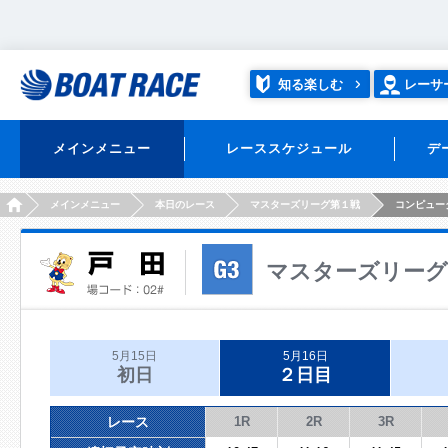
知る楽しむ
レーサ
メインメニュー
レーススケジュール
デ
HOME
メインメニュー
本日のレース
マスターズリーグ第１戦
コンピュー
マスターズリーグ
5月15日
5月16日
初日
２日目
レース
1R
2R
3R