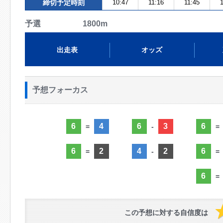
締切予定時刻
10:47
11:16
11:45
1
予選 1800m
出走表
オッズ
予想フォーカス
6
4
6
3
6
=
-
=
6
2
4
2
6
=
-
=
6
=
この予想に対する自信度は