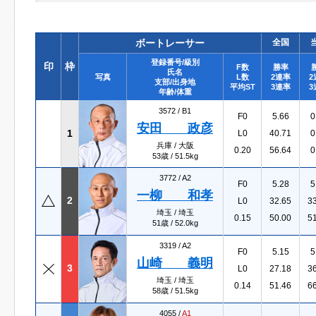
ボートレーサー
全国
登録番号/級別
印
枠
F数
勝率
氏名
写真
L数
2連率
2
支部/出身地
平均ST
3連率
3
年齢/体重
3572 /
B1
F0
5.66
0
安田 政彦
1
L0
40.71
0
兵庫 / 大阪
0.20
56.64
0
53歳 / 51.5kg
3772 /
A2
F0
5.28
5
一柳 和孝
2
L0
32.65
3
埼玉 / 埼玉
0.15
50.00
5
51歳 / 52.0kg
3319 /
A2
F0
5.15
5
山崎 義明
3
L0
27.18
3
埼玉 / 埼玉
0.14
51.46
6
58歳 / 51.5kg
4055 /
A1