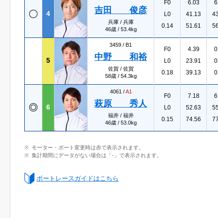
F0
6.03
6
吉田 俊彦
4
L0
41.13
4
兵庫 / 兵庫
0.14
51.61
5
46歳 / 53.4kg
3459 /
B1
F0
4.39
0
中野 和裕
5
L0
23.91
0
佐賀 / 佐賀
0.18
39.13
0
58歳 / 54.3kg
4061 /
A1
F0
7.18
6
萩原 秀人
6
L0
52.63
5
福井 / 福井
0.15
74.56
7
46歳 / 53.0kg
モーター・ボート変更時は赤で表示されます。
集計期間にデータがない場合は「-」で表示されます。
ボートレースガイドはこちら