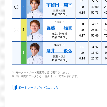
F1
5.65
5
宇留田 翔平
4
L0
40.00
2
三重 / 三重
0.15
52.73
4
28歳 / 53.5kg
5133 /
B1
F0
4.97
6
堀越 雄貴
5
L0
25.81
4
東京 / 神奈川
0.17
52.69
7
25歳 / 51.5kg
4692 /
B1
F1
3.66
0
酒井 俊弘
6
L0
16.42
0
福井 / 福井
0.14
25.37
0
41歳 / 52.0kg
モーター・ボート変更時は赤で表示されます。
集計期間にデータがない場合は「-」で表示されます。
ボートレースガイドはこちら