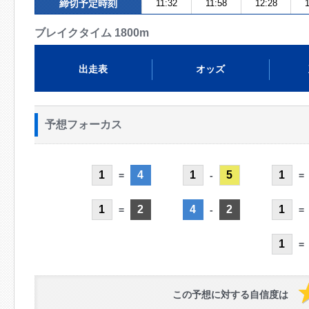
締切予定時刻
11:32
11:58
12:28
1
ブレイクタイム 1800m
出走表
オッズ
予想フォーカス
1
4
1
5
1
=
-
=
1
2
4
2
1
=
-
=
1
=
この予想に対する自信度は