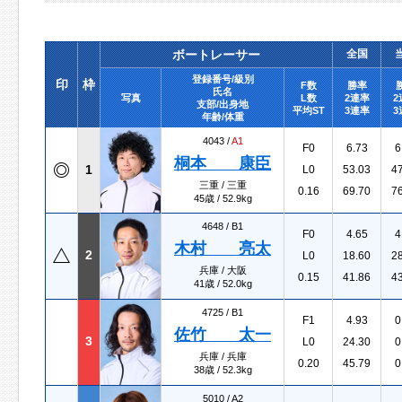
ボートレーサー
全国
登録番号/級別
印
枠
F数
勝率
氏名
写真
L数
2連率
2
支部/出身地
平均ST
3連率
3
年齢/体重
4043 /
A1
F0
6.73
6
桐本 康臣
1
L0
53.03
4
三重 / 三重
0.16
69.70
7
45歳 / 52.9kg
4648 /
B1
F0
4.65
4
木村 亮太
2
L0
18.60
2
兵庫 / 大阪
0.15
41.86
4
41歳 / 52.0kg
4725 /
B1
F1
4.93
0
佐竹 太一
3
L0
24.30
0
兵庫 / 兵庫
0.20
45.79
0
38歳 / 52.3kg
5010 /
A2