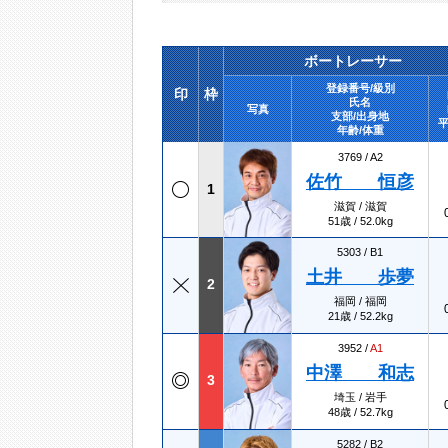
ボートレーサー
登録番号/級別
印
枠
氏名
写真
支部/出身地
平
年齢/体重
3769 /
A2
佐竹 恒彦
1
滋賀 / 滋賀
51歳 / 52.0kg
5303 /
B1
土井 歩夢
2
福岡 / 福岡
21歳 / 52.2kg
3952 /
A1
中澤 和志
3
埼玉 / 岩手
48歳 / 52.7kg
5282 /
B2