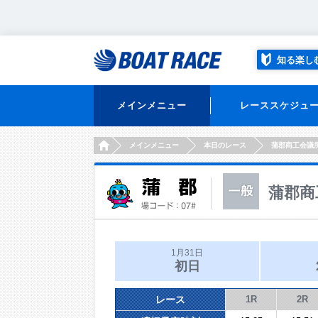
知る楽し
メインメニュー
レーススケジュ
HOME
メインメニュー
本日のレース
蒲郡商工会議
蒲郡商
1月31日
初日
レース
1R
2R