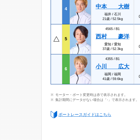
中本 大樹
4
福井 / 石川
21歳 / 52.5kg
4565 /
B1
西村 豪洋
5
愛知 / 愛知
37歳 / 52.3kg
4355 /
B1
小川 広大
6
福岡 / 福岡
41歳 / 59.6kg
モーター・ボート変更時は赤で表示されます。
集計期間にデータがない場合は「-」で表示されます。
ボートレースガイドはこちら