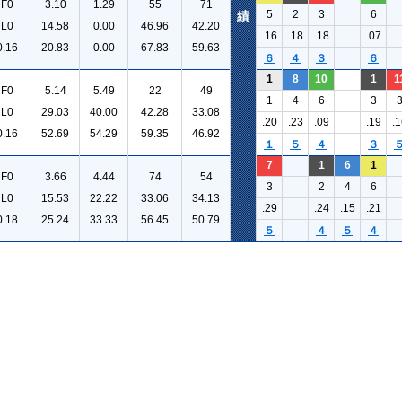
F0
3.10
1.29
55
71
5
2
3
6
績
L0
14.58
0.00
46.96
42.20
.16
.18
.18
.07
0.16
20.83
0.00
67.83
59.63
６
４
３
６
1
8
10
1
1
F0
5.14
5.49
22
49
1
4
6
3
L0
29.03
40.00
42.28
33.08
.20
.23
.09
.19
.1
0.16
52.69
54.29
59.35
46.92
１
５
４
３
7
1
6
1
F0
3.66
4.44
74
54
3
2
4
6
L0
15.53
22.22
33.06
34.13
.29
.24
.15
.21
0.18
25.24
33.33
56.45
50.79
５
４
５
４