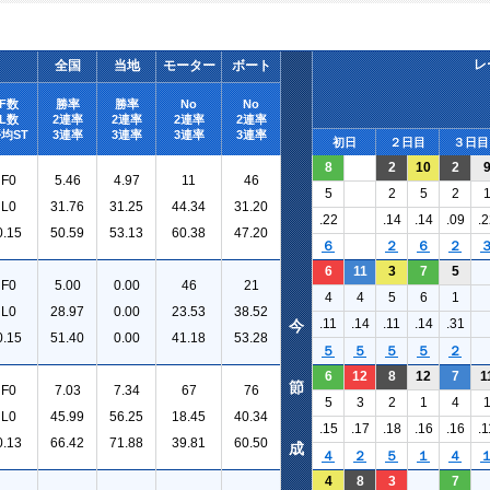
レ
全国
当地
モーター
ボート
F数
勝率
勝率
No
No
L数
2連率
2連率
2連率
2連率
均ST
3連率
3連率
3連率
3連率
初日
２日目
３日目
8
2
10
2
F0
5.46
4.97
11
46
5
2
5
2
L0
31.76
31.25
44.34
31.20
.22
.14
.14
.09
.2
0.15
50.59
53.13
60.38
47.20
６
２
６
２
6
11
3
7
5
F0
5.00
0.00
46
21
4
4
5
6
1
L0
28.97
0.00
23.53
38.52
.11
.14
.11
.14
.31
今
0.15
51.40
0.00
41.18
53.28
５
５
５
５
２
6
12
8
12
7
1
節
F0
7.03
7.34
67
76
5
3
2
1
4
L0
45.99
56.25
18.45
40.34
.15
.17
.18
.16
.16
.1
0.13
66.42
71.88
39.81
60.50
成
４
２
５
１
４
4
8
3
7