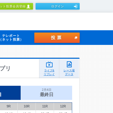
ット投票会員登録
ログイン
テレボート
投票
（ネット投票）
プリ
ライブ&
レース場
リプレイ
データ
2月4日
目
最終日
9R
10R
11R
12R