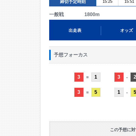
締切予定時刻
15:25
15:51
一般戦 1800m
出走表
オッズ
予想フォーカス
3
1
3
=
-
3
5
1
=
-
この予想に対