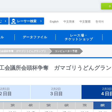
ネ
む
レーサー検索
English
中文简体
中文繁體
한국어
レース場・
ール
データファイル
チケットショップ
所会頭杯争奪 ガマゴリうどんグランプリ
コンピューター予想
工会議所会頭杯争奪 ガマゴリうどんグラン
2月1日
2月2日
2月3日
２日目
３日目
４日
3R
4R
5R
6R
7R
8R