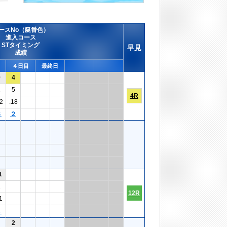
ースNo（艇番色）
進入コース
STタイミング
早見
成績
４日目
最終日
9
4
1
5
4R
2
.18
３
２
1
1
12R
1
１
2