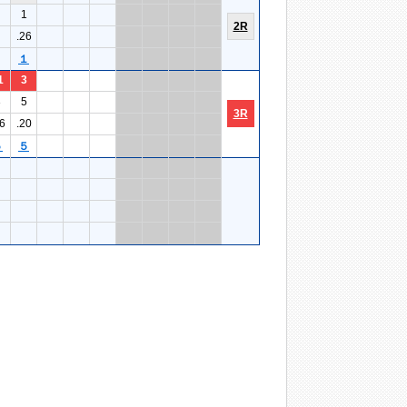
1
2R
.26
１
1
3
3
5
3R
6
.20
５
５