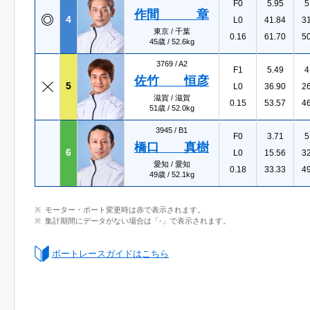
F0
5.95
5
作間 章
4
L0
41.84
3
東京 / 千葉
0.16
61.70
5
45歳 / 52.6kg
3769 /
A2
F1
5.49
4
佐竹 恒彦
5
L0
36.90
2
滋賀 / 滋賀
0.15
53.57
4
51歳 / 52.0kg
3945 /
B1
F0
3.71
5
橋口 真樹
6
L0
15.56
3
愛知 / 愛知
0.18
33.33
4
49歳 / 52.1kg
モーター・ボート変更時は赤で表示されます。
集計期間にデータがない場合は「-」で表示されます。
ボートレースガイドはこちら