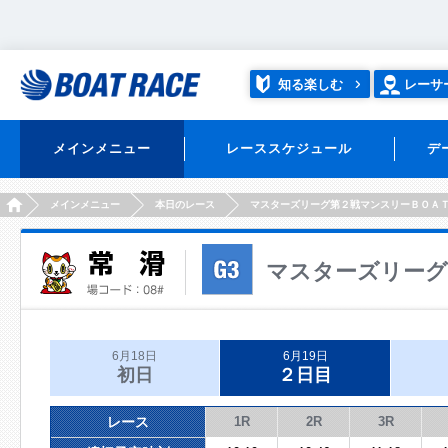
知る楽しむ
レーサ
メインメニュー
レーススケジュール
デ
HOME
メインメニュー
本日のレース
マスターズリーグ第２戦マンスリーＢＯＡ
マスターズリーグ
6月18日
6月19日
初日
２日目
レース
1R
2R
3R