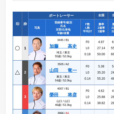
ボートレーサー
全国
登録番号/級別
印
枠
F数
勝率
氏名
写真
L数
2連率
2
支部/出身地
平均ST
3連率
3
年齢/体重
3445 /
B1
F0
4.97
6
加藤 高史
1
L0
27.14
5
埼玉 / 東京
0.18
50.00
6
55歳 / 52.0kg
3505 /
A2
F0
5.38
5
山田 竜一
2
L0
35.20
2
東京 / 東京
0.14
55.20
4
54歳 / 52.0kg
4007 /
B1
F0
4.62
4
榮田 将彦
3
L0
25.88
2
山口 / 山口
0.14
38.82
2
46歳 / 51.0kg
3966 /
A1