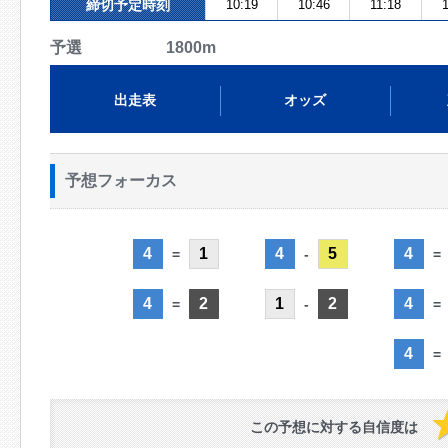
締切予定時刻
10:19
10:46
11:18
予選 1800m
出走表
オッズ
予想フォーカス
4
1
4
5
4
=
-
=
4
2
1
2
4
=
-
=
4
=
この予想に対する自信度は