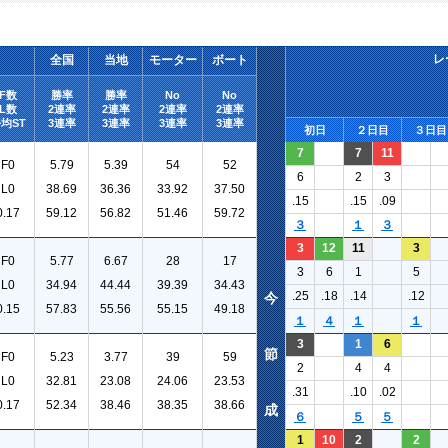
レ
全国
当地
モーター
ボート
F数
勝率
勝率
No
No
L数
2連率
2連率
2連率
2連率
均ST
3連率
3連率
3連率
3連率
初日
２日目
３日目
7
7
11
F0
5.79
5.39
54
52
6
2
3
L0
38.69
36.36
33.92
37.50
.15
.15
.09
0.17
59.12
56.82
51.46
59.72
３
１
３
3
12
11
3
F0
5.77
6.67
28
17
3
6
1
5
L0
34.94
44.44
39.39
34.43
.25
.18
.14
.12
今
0.15
57.83
55.56
55.15
49.18
１
４
１
１
3
1
6
節
F0
5.23
3.77
39
59
2
4
4
L0
32.81
23.08
24.06
23.53
.31
.10
.02
0.17
52.34
38.46
38.35
38.66
成
６
５
５
1
10
2
2