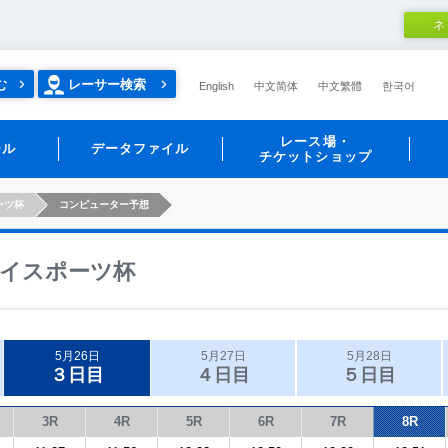
ネ
む
レーサー検索
English
中文简体
中文繁體
한국어
レース場・
ール
データファイル
チケットショップ
ーツ杯
コンピューター予想
イスポーツ杯
5月26日
5月27日
5月28日
３日目
４日目
５日目
3R
4R
5R
6R
7R
8R