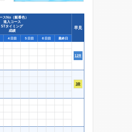
ースNo（艇番色）
進入コース
STタイミング
早見
成績
４日目
５日目
６日目
最終日
12R
3R