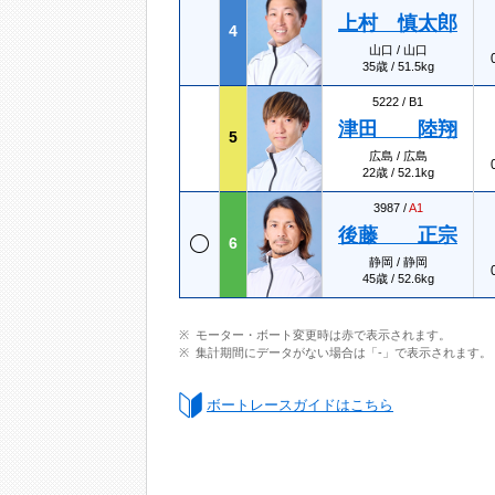
上村 慎太郎
4
山口 / 山口
35歳 / 51.5kg
5222 /
B1
津田 陸翔
5
広島 / 広島
22歳 / 52.1kg
3987 /
A1
後藤 正宗
6
静岡 / 静岡
45歳 / 52.6kg
モーター・ボート変更時は赤で表示されます。
集計期間にデータがない場合は「-」で表示されます。
ボートレースガイドはこちら