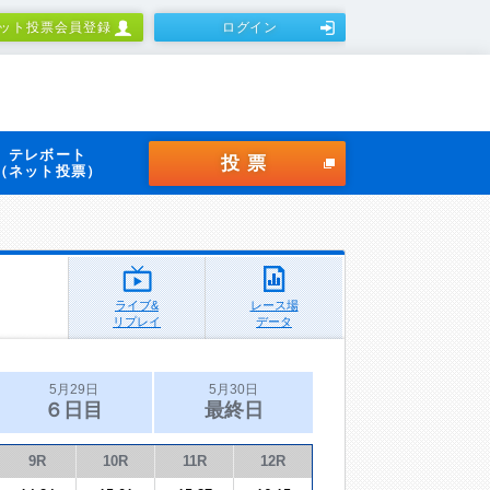
ット投票会員登録
ログイン
テレボート
投票
（ネット投票）
ライブ&
レース場
リプレイ
データ
5月29日
5月30日
６日目
最終日
9R
10R
11R
12R