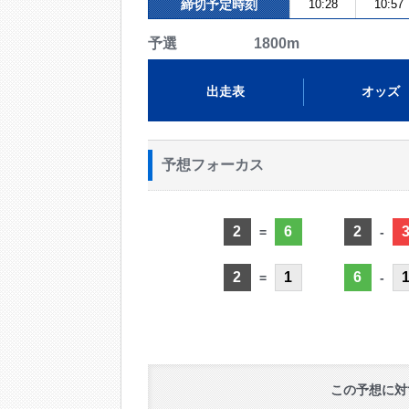
締切予定時刻
10:28
10:57
予選 1800m
出走表
オッズ
予想フォーカス
2
6
2
=
-
2
1
6
=
-
この予想に対