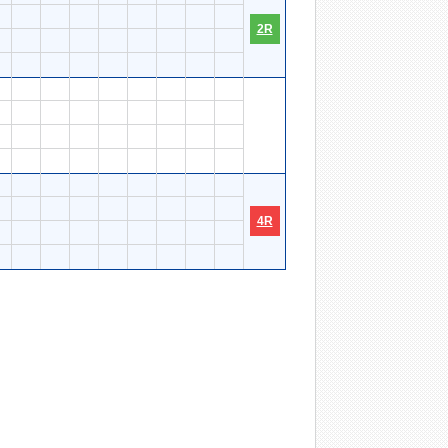
2R
4R