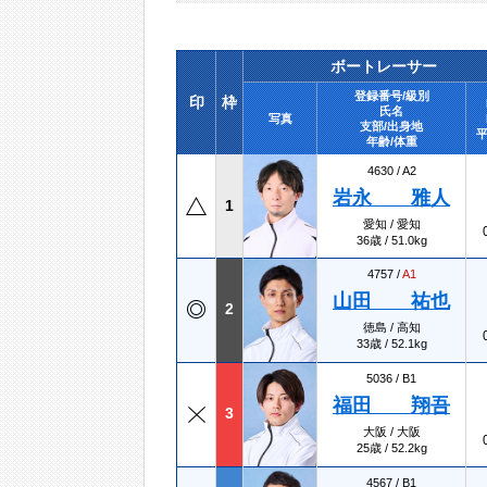
ボートレーサー
登録番号/級別
印
枠
氏名
写真
支部/出身地
平
年齢/体重
4630 /
A2
岩永 雅人
1
愛知 / 愛知
36歳 / 51.0kg
4757 /
A1
山田 祐也
2
徳島 / 高知
33歳 / 52.1kg
5036 /
B1
福田 翔吾
3
大阪 / 大阪
25歳 / 52.2kg
4567 /
B1