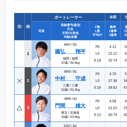
ボートレーサー
全国
登録番号/級別
印
枠
F数
勝率
氏名
写真
L数
2連率
2
支部/出身地
平均ST
3連率
3
年齢/体重
4697 /
B1
F0
4.12
0
國弘 翔平
1
L0
22.12
0
福岡 / 福岡
0.19
32.74
0
37歳 / 50.5kg
3605 /
B1
F0
4.70
5
中村 守成
2
L0
27.36
3
三重 / 三重
0.19
39.62
4
52歳 / 52.2kg
4895 /
A2
F0
4.58
4
門間 雄大
3
L0
22.22
2
東京 / 北海道
0.13
40.74
4
33歳 / 53.4kg
5207 /
B1