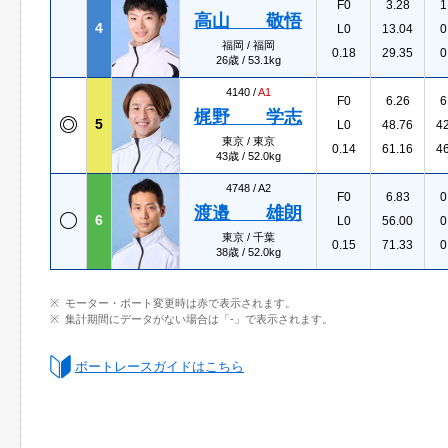
F0
3.28
1
高山 敬悟
4
L0
13.04
0
福岡 / 福岡
0.18
29.35
0
26歳 / 53.1kg
4140 /
A1
F0
6.26
6
梶野 学志
5
L0
48.76
4
東京 / 東京
0.14
61.16
4
43歳 / 52.0kg
4748 /
A2
F0
6.83
0
渡邉 雄朗
6
L0
56.00
0
東京 / 千葉
0.15
71.33
0
38歳 / 52.0kg
モーター・ボート変更時は赤で表示されます。
集計期間にデータがない場合は「-」で表示されます。
ボートレースガイドはこちら