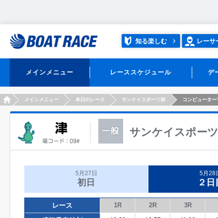
知る楽しむ
レーサ
メインメニュー
レーススケジュール
デ
HOME
メインメニュー
本日のレース
サンケイスポーツ杯
コンピューター
サンケイスポー
5月27日
5月28
初日
２日
レース
1R
2R
3R