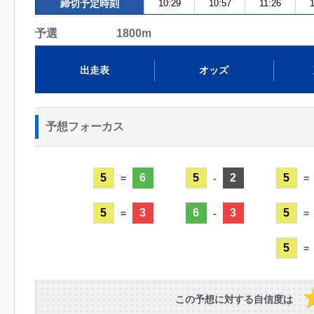
締切予定時刻
10:29
10:57
11:26
予選 1800m
出走表
オッズ
予想フォーカス
5
6
5
2
5
=
-
=
5
3
6
3
5
=
-
=
5
=
この予想に対する自信度は