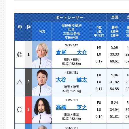
ボートレーサー
全国
登録番号/級別
印
枠
F数
勝率
氏名
写真
L数
2連率
2
支部/出身地
平均ST
3連率
3
年齢/体重
3715 /
A2
F0
5.56
4
倉尾 大介
1
L0
33.33
2
福岡 / 福岡
0.17
60.61
3
51歳 / 52.5kg
4836 /
B1
F0
5.36
4
大谷 健太
2
L0
31.82
2
埼玉 / 埼玉
0.17
54.55
3
37歳 / 52.0kg
3805 /
B1
F0
5.24
5
高橋 英之
3
L0
34.94
3
東京 / 東京
0.14
51.81
5
52歳 / 52.4kg
3542 /
B1