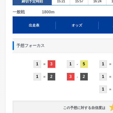
締切予定時刻
15:21
15:57
16:24
1
一般戦 1800m
出走表
オッズ
予想フォーカス
1
3
1
5
1
=
-
=
1
2
3
2
1
=
-
=
1
=
この予想に対する自信度は