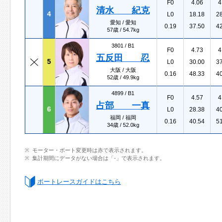
F0
4.06
4
清水 紀克
4
L0
18.18
2
愛知 / 愛知
0.19
37.50
4
57歳 / 54.7kg
3801 /
B1
F0
4.73
4
五反田 忍
5
L0
30.00
3
大阪 / 大阪
0.16
48.33
4
52歳 / 49.9kg
4899 /
B1
F0
4.57
4
占部 一真
6
L0
28.38
4
福岡 / 福岡
0.16
40.54
5
34歳 / 52.0kg
モーター・ボート変更時は赤で表示されます。
集計期間にデータがない場合は「-」で表示されます。
ボートレースガイドはこちら