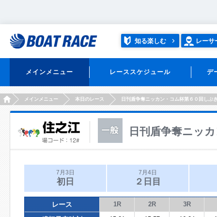
知る楽しむ
レーサ
メインメニュー
レーススケジュール
デ
HOME
メインメニュー
本日のレース
日刊盾争奪ニッカン・コム杯第６０回しぶ
日刊盾争奪ニッカ
7月3日
7月4日
初日
２日目
レース
1R
2R
3R