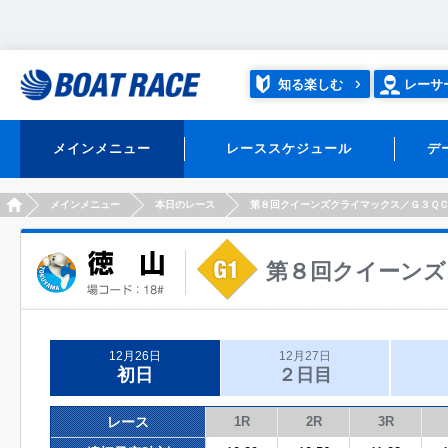
知る楽しむ
レーサ
メインメニュー
レーススケジュール
デ
HOME
メインメニュー
本日のレース
第８回クイーンズクライマックス／Ｇ３Ｑ
第８回クイーンズ
12月26日
12月27日
初日
２日目
レース
1R
2R
3R