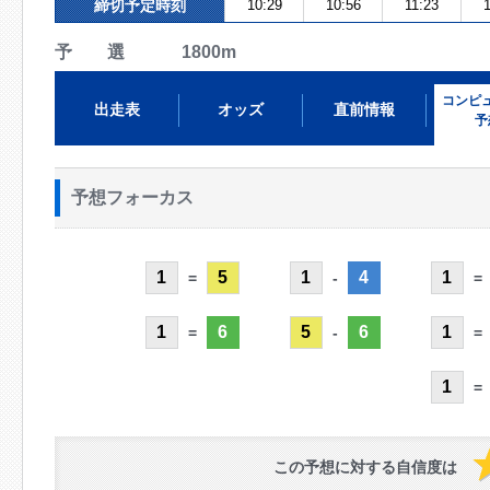
締切予定時刻
10:29
10:56
11:23
予 選 1800m
コンピ
出走表
オッズ
直前情報
予
予想フォーカス
1
5
1
4
1
=
-
=
1
6
5
6
1
=
-
=
1
=
この予想に対する自信度は