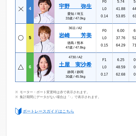
F0
5.74
5
宇野 弥生
4
L0
41.88
4
愛知 / 埼玉
0.14
53.85
6
33歳 / 47.0kg
3611 /
A2
F0
6.00
6
岩崎 芳美
5
L0
37.76
5
徳島 / 熊本
0.15
64.29
7
47歳 / 47.8kg
4730 /
A2
F1
6.25
0
土屋 実沙希
6
L0
48.59
0
静岡 / 静岡
0.17
62.68
0
30歳 / 45.5kg
モーター・ボート変更時は赤で表示されます。
集計期間にデータがない場合は「-」で表示されます。
ボートレースガイドはこちら