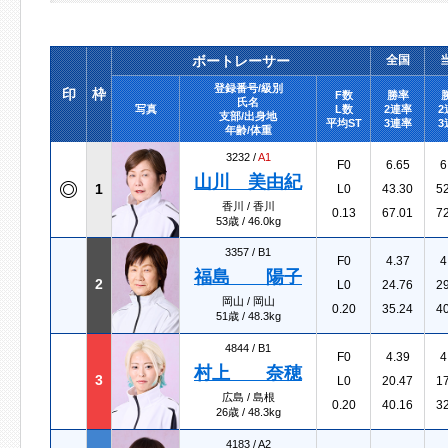
ボートレーサー
全国
登録番号/級別
印
枠
F数
勝率
氏名
写真
L数
2連率
2
支部/出身地
平均ST
3連率
3
年齢/体重
3232 /
A1
F0
6.65
6
山川 美由紀
1
L0
43.30
5
香川 / 香川
0.13
67.01
7
53歳 / 46.0kg
3357 /
B1
F0
4.37
4
福島 陽子
2
L0
24.76
2
岡山 / 岡山
0.20
35.24
4
51歳 / 48.3kg
4844 /
B1
F0
4.39
4
村上 奈穂
3
L0
20.47
1
広島 / 島根
0.20
40.16
3
26歳 / 48.3kg
4183 /
A2