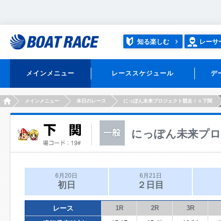
知る楽しむ
レーサ
メインメニュー
レーススケジュール
デ
HOME
メインメニュー
本日のレース
にっぽん未来プロジェクト競走ｉｎ下関
にっぽん未来プロ
6月20日
6月21日
初日
２日目
レース
1R
2R
3R