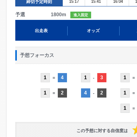
締切予定時刻
15:17
15:41
16:04
1
予選 1800m
進入固定
出走表
オッズ
予想フォーカス
1
4
1
3
1
=
-
=
1
2
4
2
1
=
-
=
1
=
この予想に対する自信度は