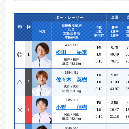
ボートレーサー
全国
登録番号/級別
印
枠
F数
勝率
氏名
写真
L数
2連率
2
支部/出身地
平均ST
3連率
3
年齢/体重
4391 /
A1
F0
6.78
7
松田 祐季
1
L0
49.49
5
福井 / 福井
0.16
70.71
7
38歳 / 52.1kg
3584 /
B1
F0
5.02
3
佐々木 英樹
2
L0
31.03
2
広島 / 広島
0.18
43.97
2
51歳 / 53.3kg
3305 /
B1
F0
3.58
4
小野 信樹
3
L0
16.47
1
岡山 / 岡山
0.16
21.18
3
56歳 / 52.4kg
4515 /
A2