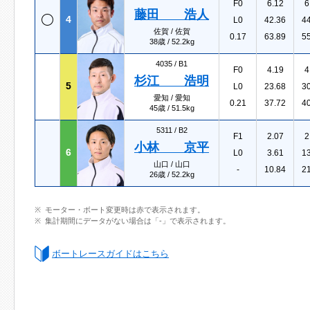
F0
6.12
6
藤田 浩人
4
L0
42.36
4
佐賀 / 佐賀
0.17
63.89
5
38歳 / 52.2kg
4035 /
B1
F0
4.19
4
杉江 浩明
5
L0
23.68
3
愛知 / 愛知
0.21
37.72
4
45歳 / 51.5kg
5311 /
B2
F1
2.07
2
小林 京平
6
L0
3.61
1
山口 / 山口
-
10.84
2
26歳 / 52.2kg
モーター・ボート変更時は赤で表示されます。
集計期間にデータがない場合は「-」で表示されます。
ボートレースガイドはこちら