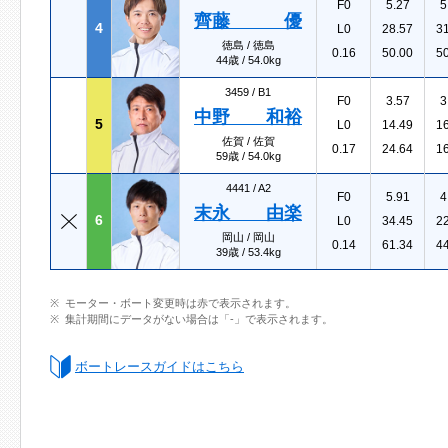
F0
5.27
5
齊藤 優
4
L0
28.57
3
徳島 / 徳島
0.16
50.00
5
44歳 / 54.0kg
3459 /
B1
F0
3.57
3
中野 和裕
5
L0
14.49
1
佐賀 / 佐賀
0.17
24.64
1
59歳 / 54.0kg
4441 /
A2
F0
5.91
4
末永 由楽
6
L0
34.45
2
岡山 / 岡山
0.14
61.34
4
39歳 / 53.4kg
モーター・ボート変更時は赤で表示されます。
集計期間にデータがない場合は「-」で表示されます。
ボートレースガイドはこちら