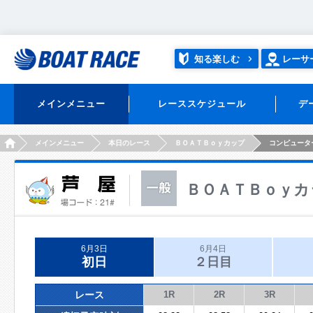
知る楽しむ
レーサ
メインメニュー
レーススケジュール
デ
HOME
メインメニュー
本日のレース
ＢＯＡＴＢｏｙカップ
コンピュータ
ＢＯＡＴＢｏｙカ
6月3日
6月4日
初日
２日目
レース
1R
2R
3R