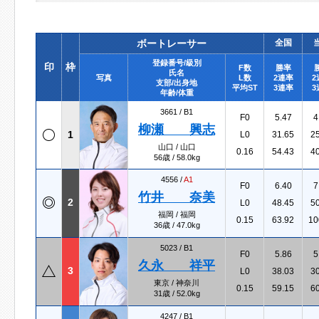
ボートレーサー
全国
登録番号/級別
印
枠
F数
勝率
氏名
写真
L数
2連率
2
支部/出身地
平均ST
3連率
3
年齢/体重
3661 /
B1
F0
5.47
4
柳瀬 興志
1
L0
31.65
2
山口 / 山口
0.16
54.43
4
56歳 / 58.0kg
4556 /
A1
F0
6.40
7
竹井 奈美
2
L0
48.45
5
福岡 / 福岡
0.15
63.92
10
36歳 / 47.0kg
5023 /
B1
F0
5.86
5
久永 祥平
3
L0
38.03
3
東京 / 神奈川
0.15
59.15
6
31歳 / 52.0kg
4247 /
B1