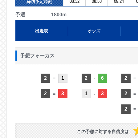
締切予定時刻
08:32
08:58
09:24
0
予選 1800m
出走表
オッズ
予想フォーカス
2
1
2
6
2
=
-
=
2
3
1
3
2
=
-
=
2
=
この予想に対する自信度は