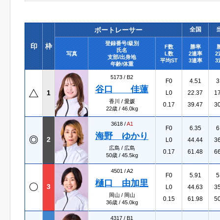
ボートレーサー
全国
登録番号/級別
印
枠
F数
勝率
氏名
写真
L数
2連率
2
支部/出身地
平均ST
3連率
3
年齢/体重
5173 /
B2
F0
4.51
3
谷口 佳蓮
1
L0
22.37
1
香川 / 愛媛
0.17
39.47
3
22歳 / 46.0kg
3618 /
A1
F0
6.35
6
海野 ゆかり
2
L0
44.44
3
広島 / 広島
0.17
61.48
6
50歳 / 45.5kg
4501 /
A2
F0
5.91
5
樋口 由加里
3
L0
44.63
3
岡山 / 岡山
0.15
61.98
5
36歳 / 45.0kg
4317 /
B1