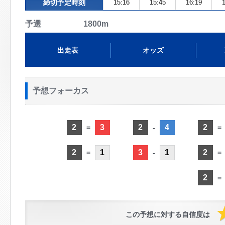
締切予定時刻
15:16
15:45
16:19
1
予選 1800m
出走表
オッズ
予想フォーカス
2
3
2
4
2
=
-
=
2
1
3
1
2
=
-
=
2
=
この予想に対する自信度は