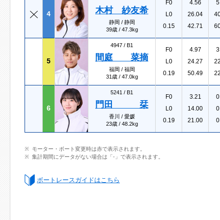
F0
4.56
5
木村 紗友希
4
L0
26.04
4
静岡 / 静岡
0.15
42.71
6
39歳 / 47.3kg
4947 /
B1
F0
4.97
3
間庭 菜摘
5
L0
24.27
2
福岡 / 福岡
0.19
50.49
2
31歳 / 47.0kg
5241 /
B1
F0
3.21
0
門田 栞
6
L0
14.00
0
香川 / 愛媛
0.19
21.00
0
23歳 / 48.2kg
モーター・ボート変更時は赤で表示されます。
集計期間にデータがない場合は「-」で表示されます。
ボートレースガイドはこちら