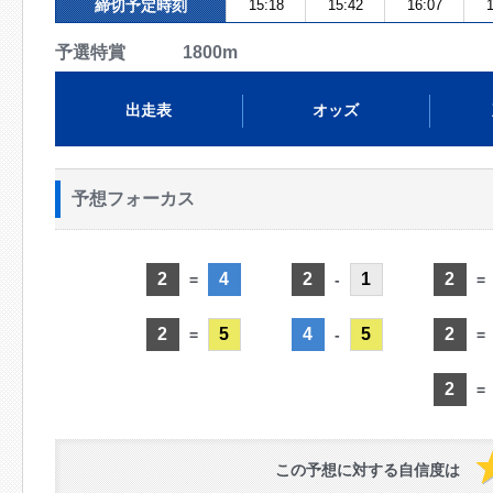
締切予定時刻
15:18
15:42
16:07
1
予選特賞 1800m
出走表
オッズ
予想フォーカス
2
4
2
1
2
=
-
=
2
5
4
5
2
=
-
=
2
=
この予想に対する自信度は