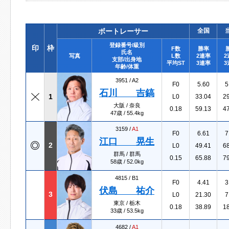
ボートレーサー
全国
登録番号/級別
印
枠
F数
勝率
氏名
写真
L数
2連率
2
支部/出身地
平均ST
3連率
3
年齢/体重
3951 /
A2
F0
5.60
5
石川 吉鎬
1
L0
33.04
2
大阪 / 奈良
0.18
59.13
4
47歳 / 55.4kg
3159 /
A1
F0
6.61
7
江口 晃生
2
L0
49.41
6
群馬 / 群馬
0.15
65.88
7
58歳 / 52.0kg
4815 /
B1
F0
4.41
3
伏島 祐介
3
L0
21.30
7
東京 / 栃木
0.18
38.89
1
33歳 / 53.5kg
4682 /
A1