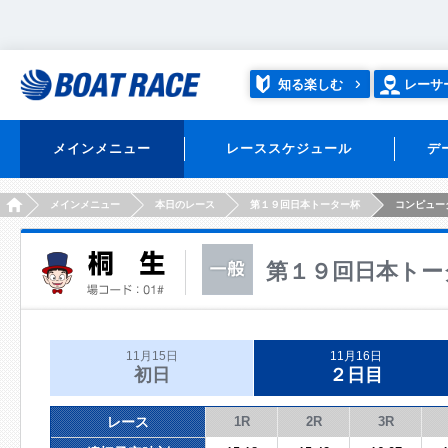
知る楽しむ
レーサ
メインメニュー
レーススケジュール
デ
HOME
メインメニュー
本日のレース
第１９回日本トーター杯
コンピュー
第１９回日本トー
11月15日
11月16日
初日
２日目
レース
1R
2R
3R