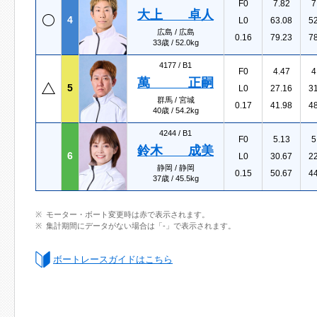
F0
7.82
7
大上 卓人
4
L0
63.08
5
広島 / 広島
0.16
79.23
7
33歳 / 52.0kg
4177 /
B1
F0
4.47
4
萬 正嗣
5
L0
27.16
3
群馬 / 宮城
0.17
41.98
4
40歳 / 54.2kg
4244 /
B1
F0
5.13
5
鈴木 成美
6
L0
30.67
2
静岡 / 静岡
0.15
50.67
4
37歳 / 45.5kg
モーター・ボート変更時は赤で表示されます。
集計期間にデータがない場合は「-」で表示されます。
ボートレースガイドはこちら