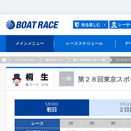
知る楽しむ
レーサ
メインメニュー
レーススケジュール
デ
HOME
メインメニュー
本日のレース
第２８回東京スポーツ杯
コンピュー
第２８回東京スポ
5月10日
5月11
初日
２日
レース
1R
2R
3R