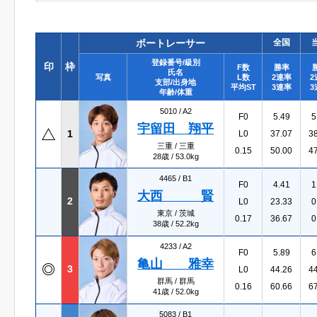
ボートレーサー
全国
登録番号/級別
印
枠
F数
勝率
氏名
写真
L数
2連率
2
支部/出身地
平均ST
3連率
3
年齢/体重
5010 /
A2
F0
5.49
5
宇留田 翔平
1
L0
37.07
3
三重 / 三重
0.15
50.00
4
28歳 / 53.0kg
4465 /
B1
F0
4.41
1
大西 賢
2
L0
23.33
0
東京 / 茨城
0.17
36.67
0
38歳 / 52.2kg
4233 /
A2
F0
5.89
6
亀山 雅幸
3
L0
44.26
4
群馬 / 群馬
0.16
60.66
6
41歳 / 52.0kg
5083 /
B1