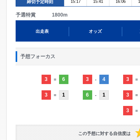
締切予定時刻
15:17
15:41
16:06
1
予選特賞 1800m
出走表
オッズ
予想フォーカス
3
6
3
4
3
=
-
=
3
1
6
1
3
=
-
=
3
=
この予想に対する自信度は