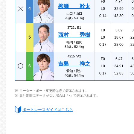
F0
4.74
0
柳瀬 幹太
4
L0
32.99
0
山口 / 山口
0.14
43.30
0
26歳 / 53.0kg
3722 /
B1
F0
3.89
3
西村 秀樹
5
L0
18.67
2
福岡 / 福岡
0.17
28.00
2
54歳 / 52.4kg
4215 /
A2
F0
5.47
6
吉島 祥之
6
L0
34.91
4
愛知 / 愛知
0.17
52.83
5
40歳 / 54.4kg
モーター・ボート変更時は赤で表示されます。
集計期間にデータがない場合は「-」で表示されます。
ボートレースガイドはこちら