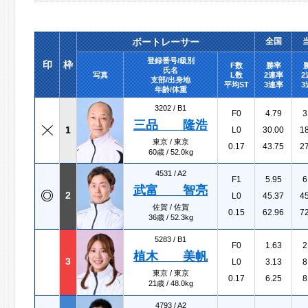
ボートレーサー
全国
登録番号/級別
印
枠
F数
勝率
氏名
写真
L数
2連率
2
支部/出身地
平均ST
3連率
3
年齢/体重
3202 /
B1
F0
4.79
3
三品 隆浩
1
L0
30.00
1
東京 / 東京
0.17
43.75
2
60歳 / 52.0kg
4531 /
A2
F1
5.95
6
武富 智亮
2
L0
45.37
4
佐賀 / 佐賀
0.15
62.96
7
36歳 / 52.3kg
5283 /
B1
F0
1.63
2
植木 美帆
3
L0
3.13
8
東京 / 東京
0.17
6.25
8
21歳 / 48.0kg
4793 /
A2