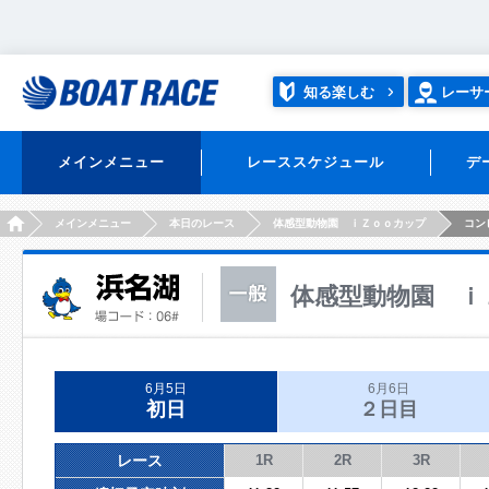
知る楽しむ
レーサ
メインメニュー
レーススケジュール
デ
HOME
メインメニュー
本日のレース
体感型動物園 ｉＺｏｏカップ
コン
体感型動物園 ｉ
6月5日
6月6日
初日
２日目
レース
1R
2R
3R