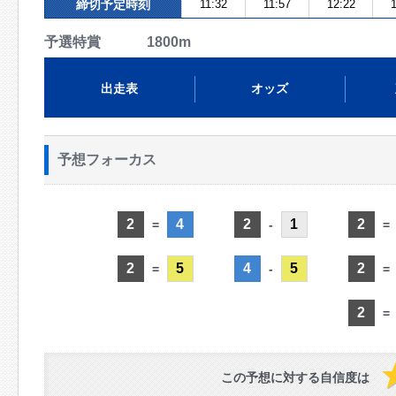
締切予定時刻
11:32
11:57
12:22
1
予選特賞 1800m
出走表
オッズ
予想フォーカス
2
4
2
1
2
=
-
=
2
5
4
5
2
=
-
=
2
=
この予想に対する自信度は