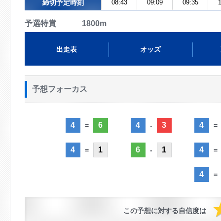
締切予定時刻
08:43
09:09
09:35
1
予選特賞 1800m
出走表
オッズ
予想フォーカス
4
6
4
3
4
=
-
=
4
1
6
1
4
=
-
=
4
=
この予想に対する自信度は