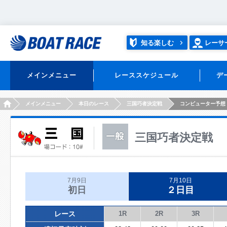
知る楽しむ
レーサ
メインメニュー
レーススケジュール
デ
HOME
メインメニュー
本日のレース
三国巧者決定戦
コンピューター予想
三国巧者決定戦
7月9日
7月10日
初日
２日目
レース
1R
2R
3R