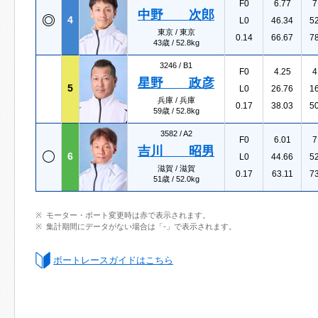
F0
6.77
7
中野 次郎
4
L0
46.34
5
東京 / 東京
0.14
66.67
7
43歳 / 52.8kg
3246 /
B1
F0
4.25
4
星野 政彦
5
L0
26.76
1
兵庫 / 兵庫
0.17
38.03
5
59歳 / 52.8kg
3582 /
A2
F0
6.01
7
吉川 昭男
6
L0
44.66
5
滋賀 / 滋賀
0.17
63.11
7
51歳 / 52.0kg
モーター・ボート変更時は赤で表示されます。
集計期間にデータがない場合は「-」で表示されます。
ボートレースガイドはこちら