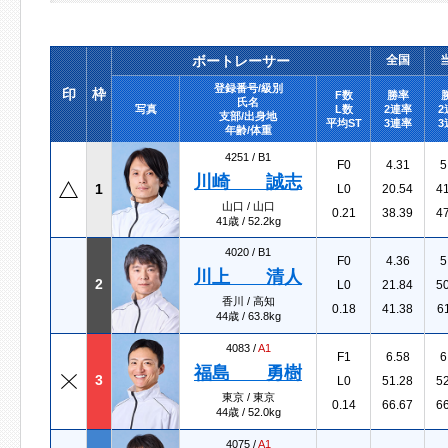
ボートレーサー
全国
登録番号/級別
印
枠
F数
勝率
氏名
写真
L数
2連率
2
支部/出身地
平均ST
3連率
3
年齢/体重
4251 /
B1
F0
4.31
5
川崎 誠志
1
L0
20.54
4
山口 / 山口
0.21
38.39
4
41歳 / 52.2kg
4020 /
B1
F0
4.36
5
川上 清人
2
L0
21.84
5
香川 / 高知
0.18
41.38
6
44歳 / 63.8kg
4083 /
A1
F1
6.58
6
福島 勇樹
3
L0
51.28
5
東京 / 東京
0.14
66.67
6
44歳 / 52.0kg
4075 /
A1