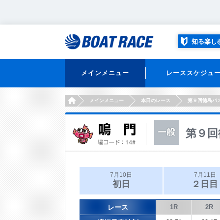
知る楽し
メインメニュー
レーススケジュ
HOME
メインメニュー
本日のレース
第９回徳島バ
第９回
7月10日
7月11日
初日
２日目
レース
1R
2R