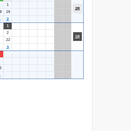
5
1
2R
9
.16
３
２
1
2
1R
.22
３
9
3
1
６