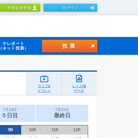
ット投票会員登録
ログイン
テレボート
投票
（ネット投票）
ライブ&
レース場
リプレイ
データ
7月14日
7月15日
５日目
最終日
9R
10R
11R
12R