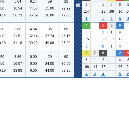
F0
5.64
6.14
59
28
2
1
5
3
績
L0
36.54
44.53
15.00
22.22
.14
.12
.09
.10
.0
0.14
56.73
65.69
30.00
42.86
１
１
２
３
4
1
6
6
F0
3.88
4.54
35
66
6
3
1
4
L0
21.51
32.14
37.74
26.15
.15
.08
.17
.12
0.18
31.18
39.29
49.06
35.38
５
６
１
４
3
7
6
2
F0
3.86
0.00
29
60
5
1
2
4
L0
16.07
0.00
24.00
36.92
.08
.14
.15
.06
.2
0.19
33.93
0.00
44.00
53.85
４
２
４
５