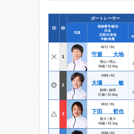
ボートレーサー
登録番号/級別
印
枠
氏名
写真
支部/出身地
平
年齢/体重
4672 /
B1
守屋 大地
1
岡山 / 岡山
38歳 / 52.0kg
3489 /
A2
大場 敏
2
静岡 / 静岡
57歳 / 52.0kg
3832 /
B1
下田 哲也
3
香川 / 香川
49歳 / 53.1kg
4596 /
A2