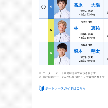
葛原 大陽
4
徳島 / 徳島
41歳 / 52.0kg
3928 /
B1
林 恵祐
5
福岡 / 福岡
48歳 / 58.0kg
5169 /
B1
堀本 翔太
6
愛知 / 愛知
23歳 / 49.0kg
モーター・ボート変更時は赤で表示されます。
集計期間にデータがない場合は「-」で表示されます。
ボートレースガイドはこちら