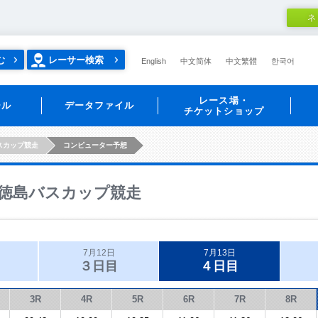
ネ
む
レーサー検索
English
中文简体
中文繁體
한국어
レース場・
ール
データファイル
チケットショップ
スカップ競走
コンピューター予想
徳島バスカップ競走
7月12日
7月13日
３日目
４日目
3R
4R
5R
6R
7R
8R