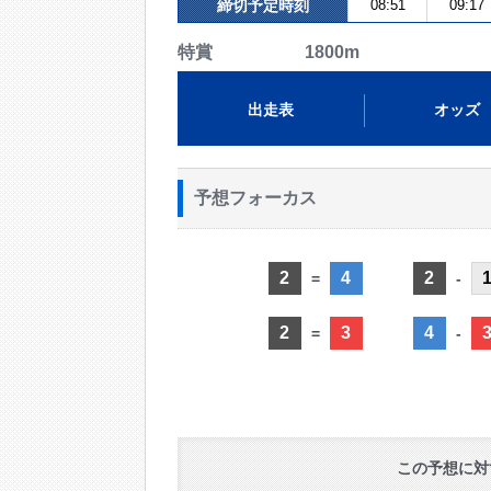
締切予定時刻
08:51
09:17
特賞 1800m
出走表
オッズ
予想フォーカス
2
4
2
=
-
2
3
4
=
-
この予想に対