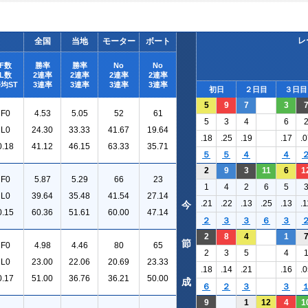
レ
全国
当地
モーター
ボート
F数
勝率
勝率
No
No
L数
2連率
2連率
2連率
2連率
均ST
3連率
3連率
3連率
3連率
初日
２日目
３日目
5
9
7
3
F0
4.53
5.05
52
61
5
3
4
6
L0
24.30
33.33
41.67
19.64
.18
.25
.19
.17
.0
0.18
41.12
46.15
63.33
35.71
５
５
４
４
2
9
3
11
6
1
F0
5.87
5.29
66
23
1
4
2
6
5
L0
39.64
35.48
41.54
27.14
.21
.22
.13
.25
.13
.1
今
0.15
60.36
51.61
60.00
47.14
２
３
３
６
３
2
8
4
1
節
F0
4.98
4.46
80
65
2
3
5
4
L0
23.00
22.06
20.69
23.33
.18
.14
.21
.16
.0
0.17
51.00
36.76
36.21
50.00
成
６
２
３
３
9
1
12
4
1