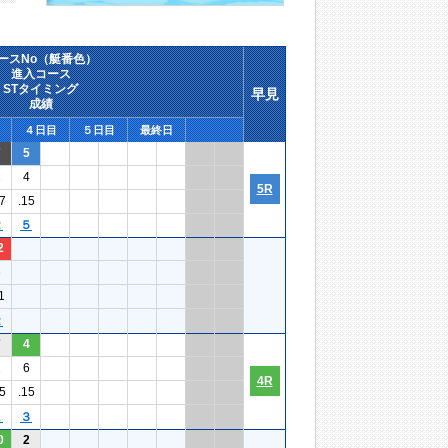
ースNo（艇番色）
進入コース
STタイミング
早見
成績
４日目
５日目
最終日
7
5
2
4
5R
7
.15
２
５
2
3
1
２
7
4
1
6
4R
5
.15
１
３
0
2