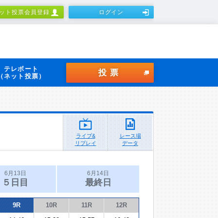
ット投票会員登録
ログイン
テレボート
投票
（ネット投票）
ライブ&
レース場
リプレイ
データ
6月13日
6月14日
５日目
最終日
9R
10R
11R
12R