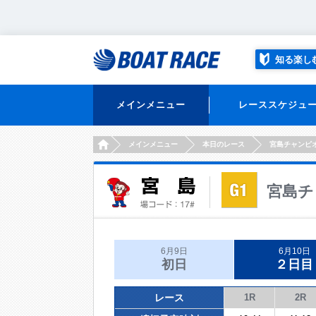
知る楽し
メインメニュー
レーススケジュ
HOME
メインメニュー
本日のレース
宮島チャンピ
宮島チ
6月9日
6月10日
初日
２日目
レース
1R
2R