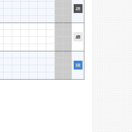
2R
4R
5R