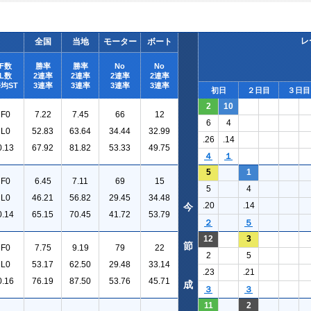
レ
全国
当地
モーター
ボート
F数
勝率
勝率
No
No
L数
2連率
2連率
2連率
2連率
均ST
3連率
3連率
3連率
3連率
初日
２日目
３日目
2
10
F0
7.22
7.45
66
12
6
4
L0
52.83
63.64
34.44
32.99
.26
.14
0.13
67.92
81.82
53.33
49.75
４
１
5
1
F0
6.45
7.11
69
15
5
4
L0
46.21
56.82
29.45
34.48
.20
.14
今
0.14
65.15
70.45
41.72
53.79
２
５
12
3
節
F0
7.75
9.19
79
22
2
5
L0
53.17
62.50
29.48
33.14
.23
.21
0.16
76.19
87.50
53.76
45.71
成
３
３
11
2