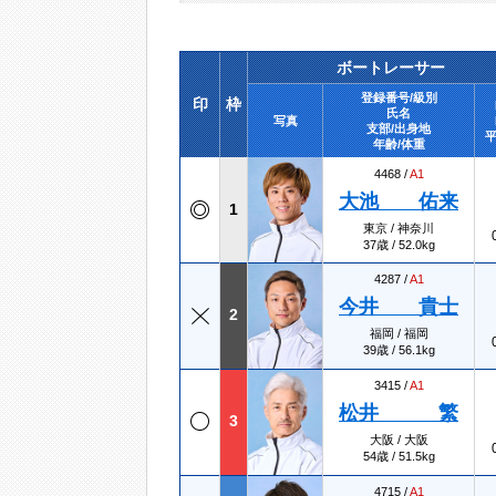
ボートレーサー
登録番号/級別
印
枠
氏名
写真
支部/出身地
平
年齢/体重
4468 /
A1
大池 佑来
1
東京 / 神奈川
37歳 / 52.0kg
4287 /
A1
今井 貴士
2
福岡 / 福岡
39歳 / 56.1kg
3415 /
A1
松井 繁
3
大阪 / 大阪
54歳 / 51.5kg
4715 /
A1