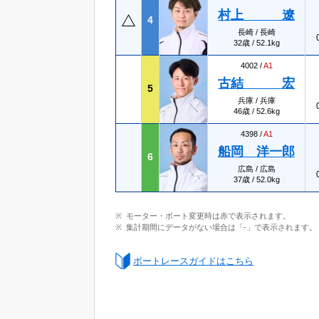
村上 遼
4
長崎 / 長崎
32歳 / 52.1kg
4002 /
A1
古結 宏
5
兵庫 / 兵庫
46歳 / 52.6kg
4398 /
A1
船岡 洋一郎
6
広島 / 広島
37歳 / 52.0kg
モーター・ボート変更時は赤で表示されます。
集計期間にデータがない場合は「-」で表示されます。
ボートレースガイドはこちら