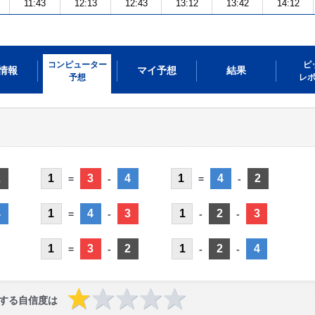
11:43
12:13
12:43
13:12
13:42
14:12
コンピューター
ピ
情報
マイ予想
結果
予想
レ
2
1
3
4
1
4
2
=
-
=
-
4
1
4
3
1
2
3
=
-
-
-
1
3
2
1
2
4
=
-
-
-
する自信度は