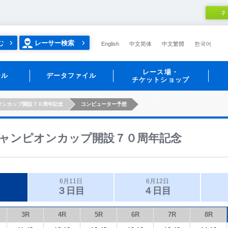
ネ
む
レーサー検索
English
中文简体
中文繁體
한국어
レース場・
ール
データファイル
チケットショップ
オンカップ開設７０周年記念
コンピューター予想
ャンピオンカップ開設７０周年記念
6月11日
6月12日
３日目
４日目
3R
4R
5R
6R
7R
8R