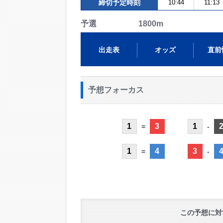
締切予定時刻
10:44
11:13
予選 1800m
出走表
オッズ
直前
予想フォーカス
1
3
1
=
-
1
4
3
=
-
この予想に対