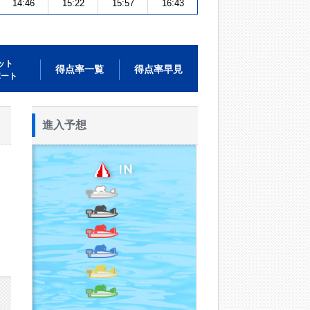
14:46
15:22
15:57
16:43
ット
得点率一覧
得点率早見
ポート
進入予想