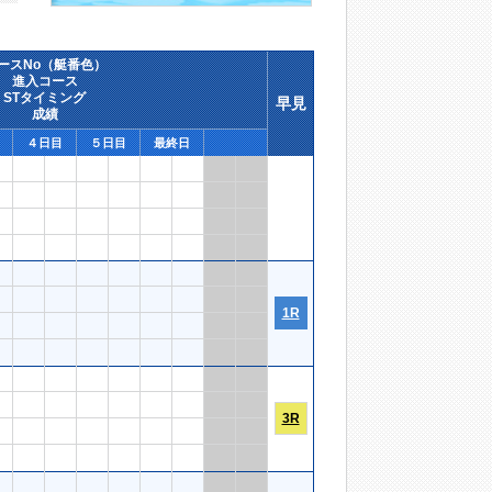
ースNo（艇番色）
進入コース
STタイミング
早見
成績
４日目
５日目
最終日
1R
3R