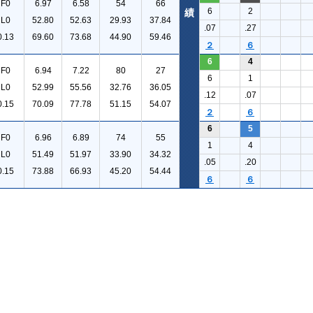
F0
6.97
6.58
54
66
6
2
績
L0
52.80
52.63
29.93
37.84
.07
.27
0.13
69.60
73.68
44.90
59.46
２
６
6
4
F0
6.94
7.22
80
27
6
1
L0
52.99
55.56
32.76
36.05
.12
.07
0.15
70.09
77.78
51.15
54.07
２
６
6
5
F0
6.96
6.89
74
55
1
4
L0
51.49
51.97
33.90
34.32
.05
.20
0.15
73.88
66.93
45.20
54.44
６
６