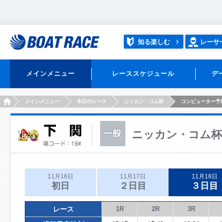
知る楽しむ
レーサ
メインメニュー
レーススケジュール
デ
HOME
メインメニュー
本日のレース
ニッカン・コム杯
コンピューター予
ニッカン・コム杯
11月16日
11月17日
11月18日
初日
２日目
３日目
レース
1R
2R
3R