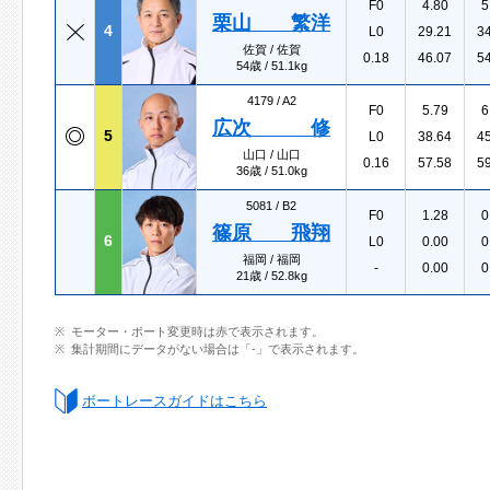
F0
4.80
5
栗山 繁洋
4
L0
29.21
3
佐賀 / 佐賀
0.18
46.07
5
54歳 / 51.1kg
4179 /
A2
F0
5.79
6
広次 修
5
L0
38.64
4
山口 / 山口
0.16
57.58
5
36歳 / 51.0kg
5081 /
B2
F0
1.28
0
篠原 飛翔
6
L0
0.00
0
福岡 / 福岡
-
0.00
0
21歳 / 52.8kg
モーター・ボート変更時は赤で表示されます。
集計期間にデータがない場合は「-」で表示されます。
ボートレースガイドはこちら