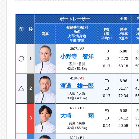
ボートレーサー
全国
登録番号/級別
印
枠
F数
勝率
氏名
写真
L数
2連率
2
支部/出身地
平均ST
3連率
3
年齢/体重
3975 /
A2
F0
5.88
5
小野寺 智洋
1
L0
42.73
4
香川 / 香川
0.17
58.18
5
42歳 / 51.3kg
4184 /
A1
F0
6.96
5
渡邊 雄一郎
2
L0
51.77
4
大阪 / 大阪
0.17
72.34
5
33歳 / 49.5kg
4656 /
B1
F0
5.08
5
大崎 翔
3
L0
34.12
3
兵庫 / 兵庫
0.14
50.59
7
32歳 / 55.6kg
3224 /
B1