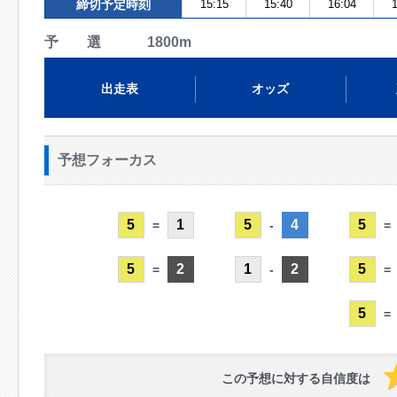
締切予定時刻
15:15
15:40
16:04
1
予 選 1800m
出走表
オッズ
予想フォーカス
5
1
5
4
5
=
-
=
5
2
1
2
5
=
-
=
5
=
この予想に対する自信度は