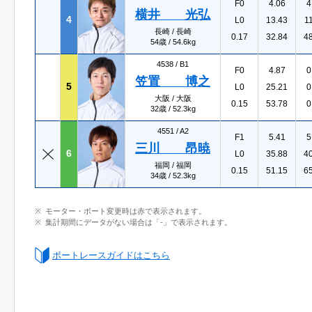
F0
4.06
4
横井 光弘
4
L0
13.43
1
長崎 / 長崎
0.17
32.84
4
54歳 / 54.6kg
4538 /
B1
F0
4.87
0
笠置 博之
5
L0
25.21
0
大阪 / 大阪
0.15
53.78
0
32歳 / 52.3kg
4551 /
A2
F1
5.41
5
三川 昂暁
6
L0
35.88
4
福岡 / 福岡
0.15
51.15
6
34歳 / 52.3kg
モーター・ボート変更時は赤で表示されます。
集計期間にデータがない場合は「-」で表示されます。
ボートレースガイドはこちら