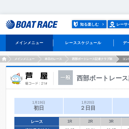
知る楽しむ
レーサ
メインメニュー
レーススケジュール
デ
HOME
メインメニュー
本日のレース
西部ボートレース記者クラブ杯
コン
西部ボートレース
1月19日
1月20日
初日
２日目
レース
1R
2R
3R