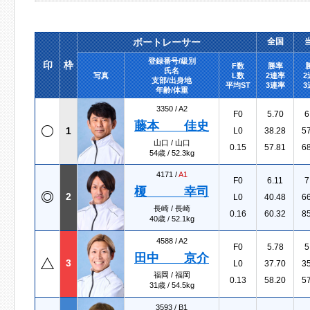
ボートレーサー
全国
登録番号/級別
印
枠
F数
勝率
氏名
写真
L数
2連率
2
支部/出身地
平均ST
3連率
3
年齢/体重
3350 /
A2
F0
5.70
6
藤本 佳史
1
L0
38.28
5
山口 / 山口
0.15
57.81
6
54歳 / 52.3kg
4171 /
A1
F0
6.11
7
榎 幸司
2
L0
40.48
6
長崎 / 長崎
0.16
60.32
8
40歳 / 52.1kg
4588 /
A2
F0
5.78
5
田中 京介
3
L0
37.70
3
福岡 / 福岡
0.13
58.20
5
31歳 / 54.5kg
3593 /
B1