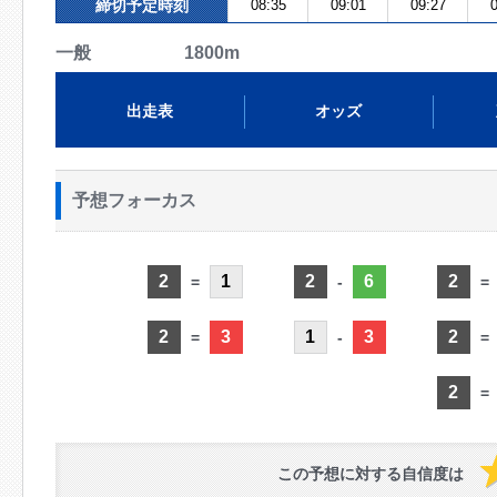
締切予定時刻
08:35
09:01
09:27
0
一般 1800m
出走表
オッズ
予想フォーカス
2
1
2
6
2
=
-
=
2
3
1
3
2
=
-
=
2
=
この予想に対する自信度は