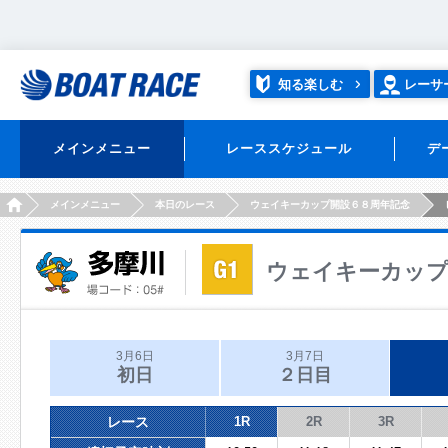
知る楽しむ
レーサ
メインメニュー
レーススケジュール
デ
HOME
メインメニュー
本日のレース
ウェイキーカップ開設６８周年記念
ウェイキーカップ
3月6日
3月7日
初日
２日目
レース
1R
2R
3R