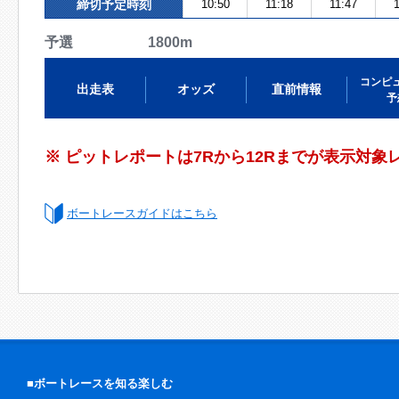
締切予定時刻
10:50
11:18
11:47
1
予選 1800m
コンピ
出走表
オッズ
直前情報
予
※ ピットレポートは7Rから12Rまでが表示対象
ボートレースガイドはこちら
■ボートレースを知る楽しむ