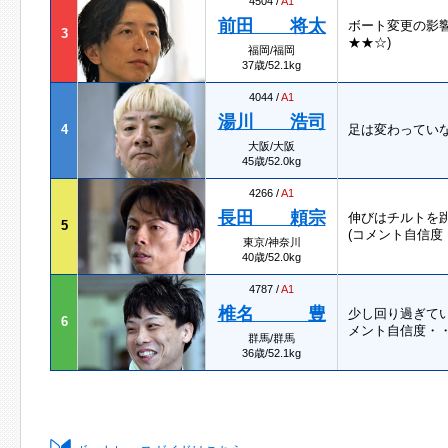
4504 /
A1
前田 将太
ボート変更の影
3
★★☆)
福岡/福岡
37歳/52.1kg
4044 /
A1
湯川 浩司
4
足は変わってい
大阪/大阪
45歳/52.0kg
4266 /
A1
長田 頼宗
伸びはチルトを
5
(コメント自信度
東京/神奈川
40歳/52.0kg
4787 /
A1
椎名 豊
少し回り過ぎてい
6
メント自信度・・
群馬/群馬
36歳/52.1kg