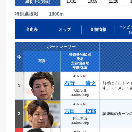
締切予定時刻
10:31
10:59
11:28
特別選抜戦 1800m
コンピ
出走表
オッズ
直前情報
予
ボートレーサー
登録番号/級別
枠
氏名
写真
支部/出身地
年齢/体重
4168 /
A1
石野 貴之
前半はチルトマ
1
す。（コメント
大阪/大阪
43歳/53.0kg
4166 /
A1
吉田 拡郎
2
試運転のターン
岡山/岡山
43歳/52.3kg