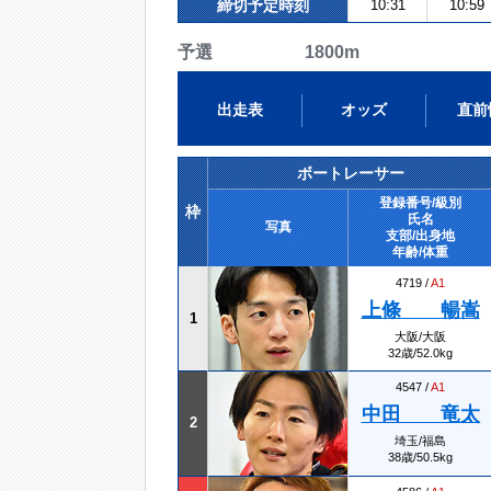
締切予定時刻
10:31
10:59
予選 1800m
出走表
オッズ
直前
ボートレーサー
登録番号/級別
枠
氏名
写真
支部/出身地
年齢/体重
4719 /
A1
上條 暢嵩
1
大阪/大阪
32歳/52.0kg
4547 /
A1
中田 竜太
2
埼玉/福島
38歳/50.5kg