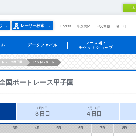
ネ
む
レーサー検索
English
中文简体
中文繁體
한국어
レース場・
ール
データファイル
チケットショップ
ートレース甲子園
ピットレポート
全国ボートレース甲子園
7月9日
7月10日
３日目
４日目
3R
4R
5R
6R
7R
8R