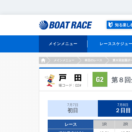
知る楽し
メインメニュー
レーススケジュ
HOME
メインメニュー
本日のレース
第８回全国ボ
第８回
7月7日
7月8日
初日
２日目
レース
1R
2R