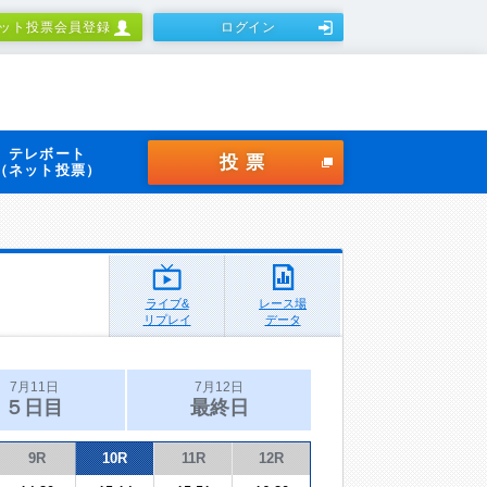
ット投票会員登録
ログイン
テレボート
投票
（ネット投票）
ライブ&
レース場
リプレイ
データ
7月11日
7月12日
５日目
最終日
9R
10R
11R
12R