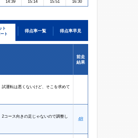
14:39
15:14
15:51
16:30
ット
得点率一覧
得点率早見
ポート
前走
結果
。試運転は悪くないけど、そこを求めて
。2コース向きの足じゃないので調整し
4R