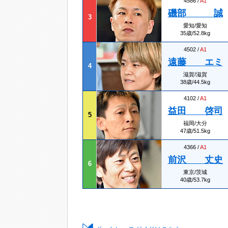
4586 /
A1
磯部 誠
3
愛知/愛知
35歳/52.8kg
4502 /
A1
遠藤 エミ
4
滋賀/滋賀
38歳/44.5kg
4102 /
A1
益田 啓司
5
福岡/大分
47歳/51.5kg
4366 /
A1
前沢 丈史
6
東京/茨城
40歳/53.7kg