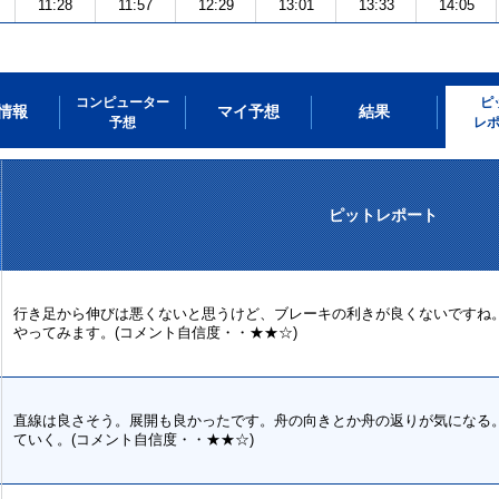
11:28
11:57
12:29
13:01
13:33
14:05
コンピューター
ピ
情報
マイ予想
結果
予想
レ
ピットレポート
行き足から伸びは悪くないと思うけど、ブレーキの利きが良くないですね
やってみます。(コメント自信度・・★★☆)
直線は良さそう。展開も良かったです。舟の向きとか舟の返りが気になる
ていく。(コメント自信度・・★★☆)