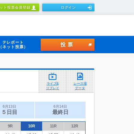
ット投票会員登録
ログイン
テレボート
投票
（ネット投票）
ライブ&
レース場
リプレイ
データ
6月13日
6月14日
５日目
最終日
9R
10R
11R
12R