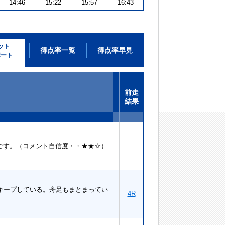
14:46
15:22
15:57
16:43
ット
得点率一覧
得点率早見
ポート
前走
結果
です。（コメント自信度・・★★☆）
キープしている。舟足もまとまってい
4R