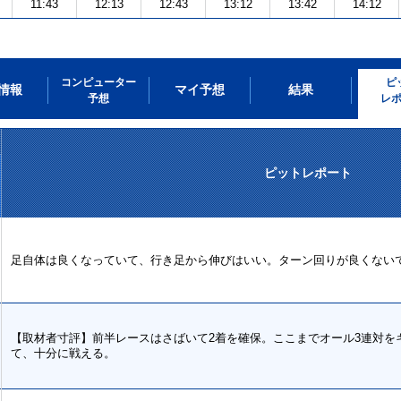
11:43
12:13
12:43
13:12
13:42
14:12
コンピューター
ピ
情報
マイ予想
結果
予想
レ
ピットレポート
足自体は良くなっていて、行き足から伸びはいい。ターン回りが良くない
【取材者寸評】前半レースはさばいて2着を確保。ここまでオール3連対を
て、十分に戦える。