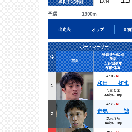
締切予定時刻
10:44
11:13
予選 1800m
出走表
オッズ
直前
ボートレーサー
登録番号/級別
枠
氏名
写真
支部/出身地
年齢/体重
4794 /
A1
和田 拓也
1
兵庫/兵庫
33歳/52.1kg
4238 /
A1
毒島 誠
2
群馬/群馬
40歳/53.4kg