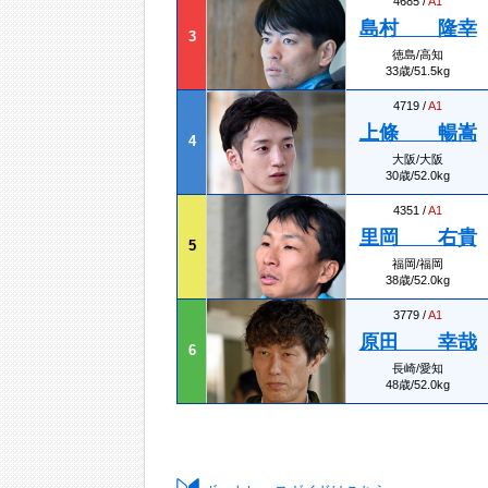
4685 /
A1
島村 隆幸
3
徳島/高知
33歳/51.5kg
4719 /
A1
上條 暢嵩
4
大阪/大阪
30歳/52.0kg
4351 /
A1
里岡 右貴
5
福岡/福岡
38歳/52.0kg
3779 /
A1
原田 幸哉
6
長崎/愛知
48歳/52.0kg