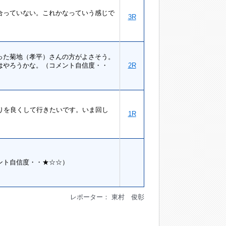
合っていない。これかなっていう感じで
3R
った菊地（孝平）さんの方がよさそう。
はやろうかな。（コメント自信度・・
2R
りを良くして行きたいです。いま回し
1R
）
ント自信度・・★☆☆）
レポーター： 東村 俊彰