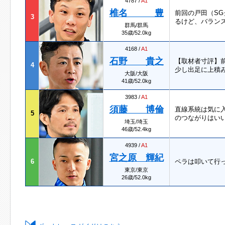
4787 /
A1
椎名 豊
前回の戸田（S
3
るけど、バラン
群馬/群馬
35歳/52.0kg
4168 /
A1
石野 貴之
【取材者寸評】
4
少し出足に上積
大阪/大阪
41歳/52.0kg
3983 /
A1
須藤 博倫
直線系統は気に
5
のつながりはい
埼玉/埼玉
46歳/52.4kg
4939 /
A1
宮之原 輝紀
6
ペラは叩いて行
東京/東京
26歳/52.0kg