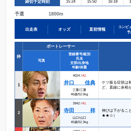
締切予定時刻
15:24
15:50
16:18
1
予選 1800m
コンピ
出走表
オッズ
直前情報
予
ボートレーサー
登録番号/級別
枠
氏名
写真
支部/出身地
年齢/体重
4024 /
A1
井口 佳典
ケツ振る症状は
1
ど、直線に余裕
三重/三重
46歳/52.0kg
3942 /
A1
寺田 祥
伸びは下がるこ
2
★★☆）
山口/山口
45歳/52.3kg