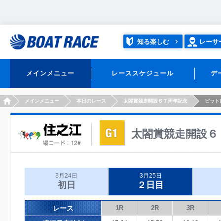
知る楽しむ
レーサ
メインメニュー
レーススケジュール
デ
HOME
メインメニュー
本日のレース
太閤賞競走開設６７周年記念
ピット
太閤賞競走開設６
3月24日
3月25日
初日
２日目
レース
1R
2R
3R