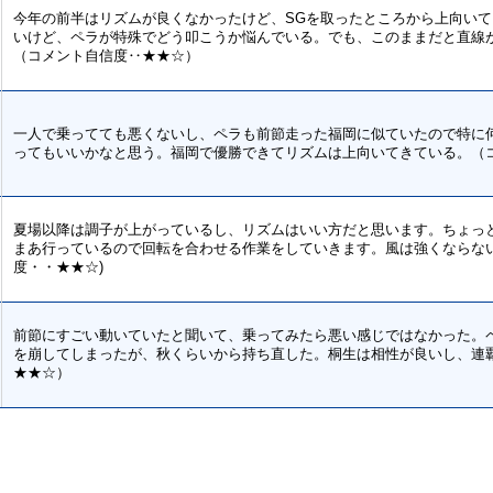
今年の前半はリズムが良くなかったけど、SGを取ったところから上向い
いけど、ペラが特殊でどう叩こうか悩んでいる。でも、このままだと直線
（コメント自信度‥★★☆）
一人で乗ってても悪くないし、ペラも前節走った福岡に似ていたので特に
ってもいいかなと思う。福岡で優勝できてリズムは上向いてきている。（
夏場以降は調子が上がっているし、リズムはいい方だと思います。ちょっ
まあ行っているので回転を合わせる作業をしていきます。風は強くならない
度・・★★☆)
前節にすごい動いていたと聞いて、乗ってみたら悪い感じではなかった。
を崩してしまったが、秋くらいから持ち直した。桐生は相性が良いし、連
★★☆）