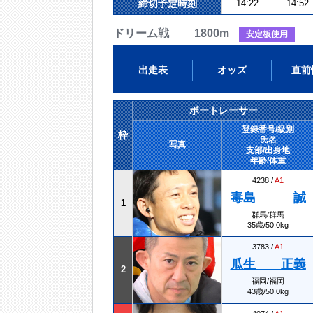
締切予定時刻
14:22
14:52
ドリーム戦 1800m
安定板使用
出走表
オッズ
直前
ボートレーサー
登録番号/級別
枠
氏名
写真
支部/出身地
年齢/体重
4238 /
A1
毒島 誠
1
群馬/群馬
35歳/50.0kg
3783 /
A1
瓜生 正義
2
福岡/福岡
43歳/50.0kg