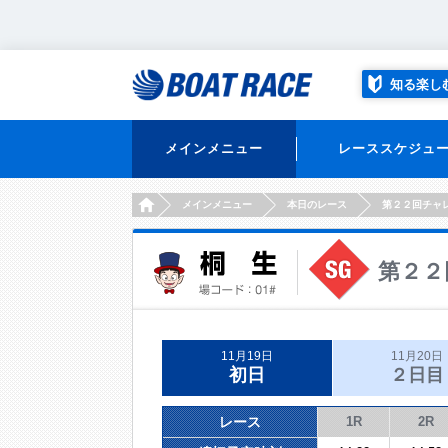
知る楽し
メインメニュー
レーススケジュ
HOME
メインメニュー
本日のレース
第２２回チャ
第２２
11月19日
11月20日
初日
２日目
レース
1R
2R