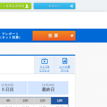
ット投票会員登録
ログイン
テレボート
投票
（ネット投票）
ライブ&
レース場
リプレイ
データ
11月23日
11月24日
５日目
最終日
9R
10R
11R
12R