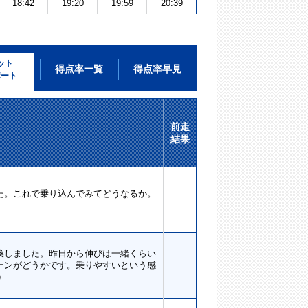
18:42
19:20
19:59
20:39
ット
得点率一覧
得点率早見
ポート
前走
結果
た。これで乗り込んでみてどうなるか。
）
換しました。昨日から伸びは一緒くらい
ーンがどうかです。乗りやすいという感
)