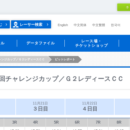
ネ
む
レーサー検索
English
中文简体
中文繁體
한국어
レース場・
ール
データファイル
チケットショップ
レンジカップ／Ｇ２レディースＣＣ
ピットレポート
回チャレンジカップ／Ｇ２レディースＣＣ
11月21日
11月22日
３日目
４日目
3R
4R
5R
6R
7R
8R