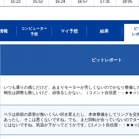
15:22
15:52
16:24
16:57
17:31
18:05
コンピューター
ピ
情報
マイ予想
結果
予想
レ
ピットレポート
いつも通りの感じだけど、あまりモーターが芳しくないのでかなり整備し
桐生は調整も難しいけど、頑張るしかない。（コメント自信度・・★★☆
ペラは前節の原形が無いくらい叩き変えたし、本体整備をしてリングを交
あったし、そこは悪くないですね。でも、まだ回転が合っていないのでタ
じはないですね。気温が下がってどうかです。(コメント自信度・・★★☆