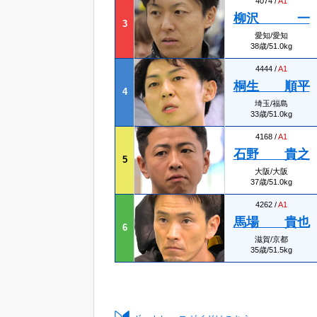
4074 /
A1
柳沢 一
3
愛知/愛知
38歳/51.0kg
4444 /
A1
桐生 順平
4
埼玉/福島
33歳/51.0kg
4168 /
A1
石野 貴之
5
大阪/大阪
37歳/51.0kg
4262 /
A1
馬場 貴也
6
滋賀/京都
35歳/51.5kg