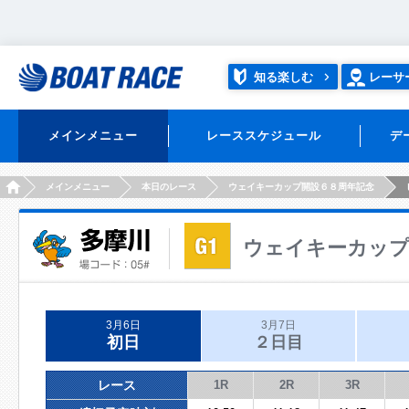
知る楽しむ
レーサ
メインメニュー
レーススケジュール
デ
HOME
メインメニュー
本日のレース
ウェイキーカップ開設６８周年記念
ウェイキーカップ
3月6日
3月7日
初日
２日目
レース
1R
2R
3R