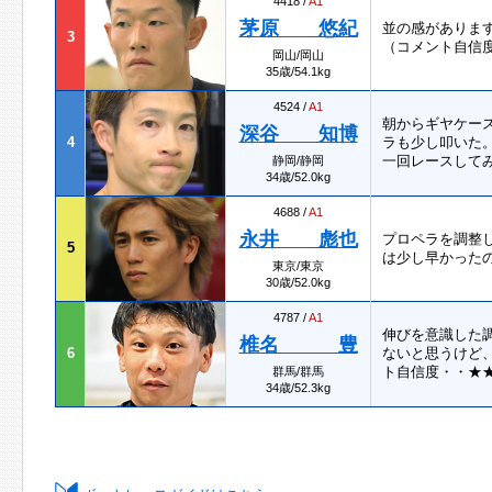
4418 /
A1
茅原 悠紀
並の感がありま
3
（コメント自信
岡山/岡山
35歳/54.1kg
4524 /
A1
朝からギヤケー
深谷 知博
4
ラも少し叩いた
一回レースして
静岡/静岡
34歳/52.0kg
4688 /
A1
永井 彪也
プロペラを調整
5
は少し早かった
東京/東京
30歳/52.0kg
4787 /
A1
伸びを意識した
椎名 豊
6
ないと思うけど
ト自信度・・★★
群馬/群馬
34歳/52.3kg