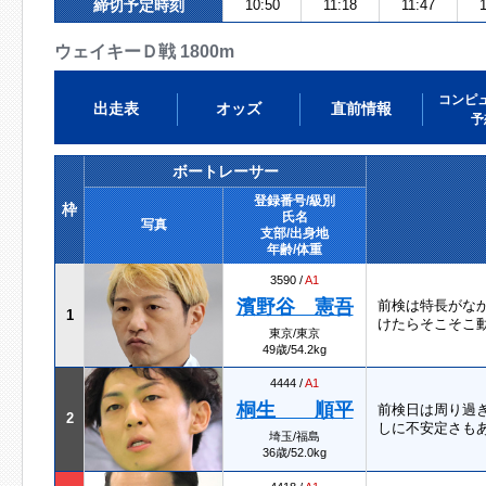
締切予定時刻
10:50
11:18
11:47
1
ウェイキーＤ戦 1800m
コンピ
出走表
オッズ
直前情報
予
ボートレーサー
登録番号/級別
枠
氏名
写真
支部/出身地
年齢/体重
3590 /
A1
濱野谷 憲吾
前検は特長がな
1
けたらそこそこ
東京/東京
49歳/54.2kg
4444 /
A1
桐生 順平
前検日は周り過
2
しに不安定さもあ
埼玉/福島
36歳/52.0kg