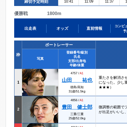
締切予定時刻
10:41
11:09
11:37
1
優勝戦 1800m
コンピ
出走表
オッズ
直前情報
予
ボートレーサー
登録番号/級別
枠
氏名
写真
支部/出身地
年齢/体重
4757 /
A1
重たさを解消さ
山田 祐也
1
になった。少し
★★★）
徳島/高知
31歳/51.5kg
4856 /
A1
豊田 健士郎
微調整の範囲で
2
が出足がいいし
三重/三重
25歳/52.0kg