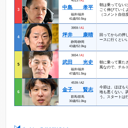
4013 /
A1
朝は乗ってない
中島 孝平
3
ごく伸びていく
（コメント自信
福井/福井
41歳/50.5kg
3959 /
A1
坪井 康晴
回ってからの押
4
ースに行くとい
静岡/静岡
43歳/52.0kg
3654 /
A1
武田 光史
朝に乗って重た
5
風なので、チル
福井/福井
47歳/51.5kg
4539 / A2
今節は、ほぼも
金子 賢志
6
地も悪くない。
う。スタートは
群馬/群馬
30歳/51.0kg