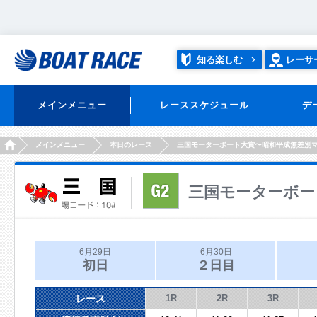
知る楽しむ
レーサ
メインメニュー
レーススケジュール
デ
HOME
メインメニュー
本日のレース
三国モーターボート大賞〜昭和平成無差別
三国モーターボー
6月29日
6月30日
初日
２日目
レース
1R
2R
3R