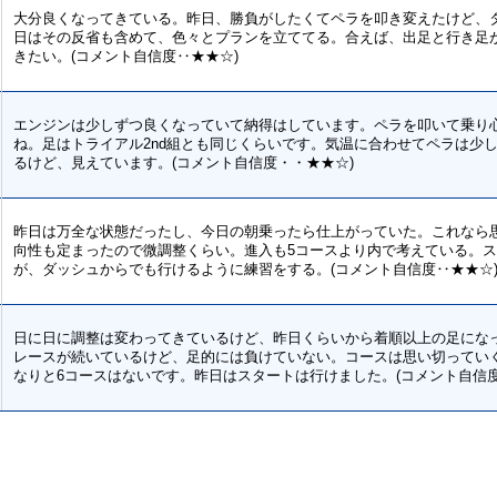
大分良くなってきている。昨日、勝負がしたくてペラを叩き変えたけど、
日はその反省も含めて、色々とプランを立ててる。合えば、出足と行き足
きたい。(コメント自信度‥★★☆)
エンジンは少しずつ良くなっていて納得はしています。ペラを叩いて乗り
ね。足はトライアル2nd組とも同じくらいです。気温に合わせてペラは少
るけど、見えています。(コメント自信度・・★★☆)
昨日は万全な状態だったし、今日の朝乗ったら仕上がっていた。これなら
向性も定まったので微調整くらい。進入も5コースより内で考えている。
が、ダッシュからでも行けるように練習をする。(コメント自信度‥★★☆
日に日に調整は変わってきているけど、昨日くらいから着順以上の足にな
レースが続いているけど、足的には負けていない。コースは思い切ってい
なりと6コースはないです。昨日はスタートは行けました。(コメント自信度