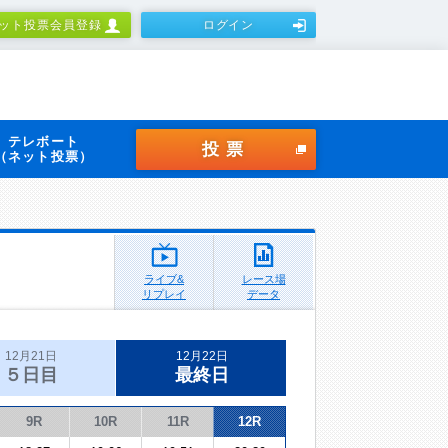
ット投票会員登録
ログイン
テレボート
投票
（ネット投票）
ライブ&
レース場
リプレイ
データ
12月21日
12月22日
５日目
最終日
9R
10R
11R
12R