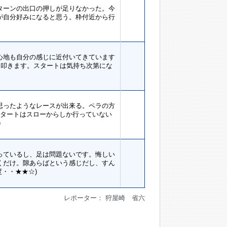
ターンの出口の押しが足りなかった。今
が自分好みになると思う。枠付近から行
心地も自分の感じに近付いてきています
し叩きます。スタートは気持ち次第にな
思ったようなレースが出来る。ペラの方
スタートはスローからしか行っていない
)
っているし、足は問題ないです。悔しい
くだけ。隙あらばという感じだし、すん
・・★★☆)
レポーター： 狩屋崎 省六