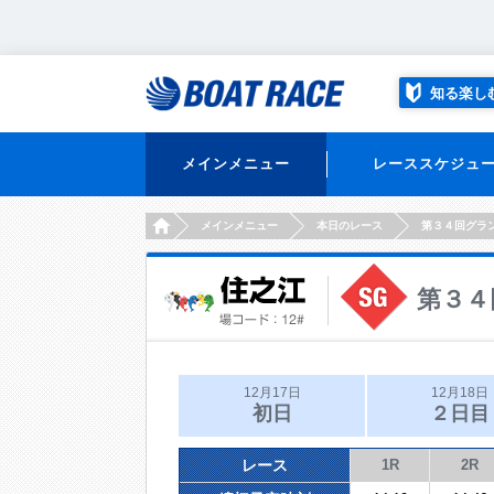
知る楽し
メインメニュー
レーススケジュ
HOME
メインメニュー
本日のレース
第３４回グラ
第３４
12月17日
12月18日
初日
２日目
レース
1R
2R