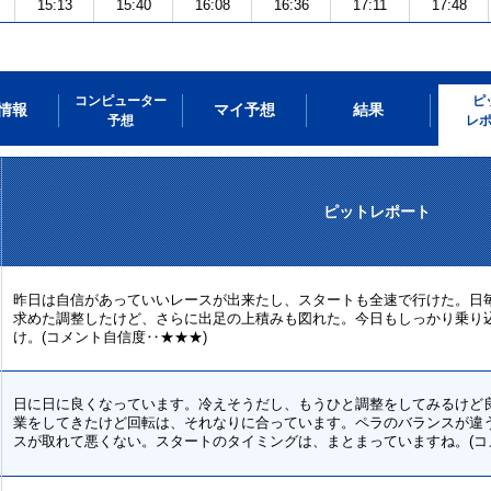
15:13
15:40
16:08
16:36
17:11
17:48
コンピューター
ピ
情報
マイ予想
結果
予想
レ
ピットレポート
昨日は自信があっていいレースが出来たし、スタートも全速で行けた。日
求めた調整したけど、さらに出足の上積みも図れた。今日もしっかり乗り
け。(コメント自信度‥★★★)
日に日に良くなっています。冷えそうだし、もうひと調整をしてみるけど
業をしてきたけど回転は、それなりに合っています。ペラのバランスが違
スが取れて悪くない。スタートのタイミングは、まとまっていますね。(コ