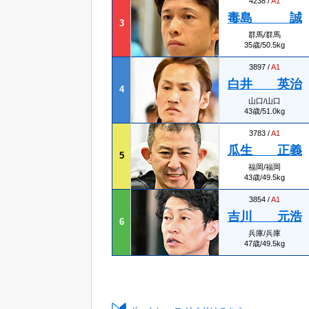
4238 /
A1
毒島 誠
3
群馬/群馬
35歳/50.5kg
3897 /
A1
白井 英治
4
山口/山口
43歳/51.0kg
3783 /
A1
瓜生 正義
5
福岡/福岡
43歳/49.5kg
3854 /
A1
吉川 元浩
6
兵庫/兵庫
47歳/49.5kg