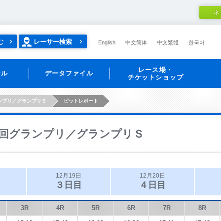
ネ
む
レーサー検索
English
中文简体
中文繁體
한국어
レース場・
ール
データファイル
チケットショップ
ンプリ／グランプリＳ
ピットレポート
回グランプリ／グランプリＳ
12月19日
12月20日
３日目
４日目
3R
4R
5R
6R
7R
8R