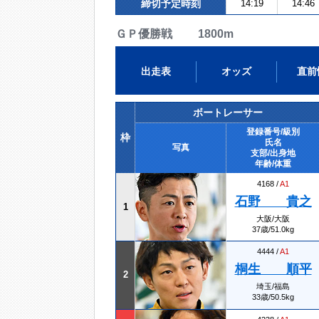
締切予定時刻
14:19
14:46
ＧＰ優勝戦 1800m
出走表
オッズ
直前
ボートレーサー
登録番号/級別
枠
氏名
写真
支部/出身地
年齢/体重
4168 /
A1
石野 貴之
1
大阪/大阪
37歳/51.0kg
4444 /
A1
桐生 順平
2
埼玉/福島
33歳/50.5kg