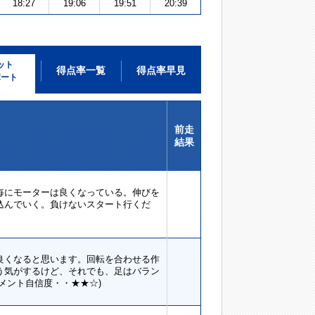
18:27
19:06
19:51
20:39
ット
得点率一覧
得点率早見
ポート
前走
結果
毎にモーターは良くなっている。伸びを
込んでいく。負けないスタート行くだ
良くなると思います。回転を合わせる作
う気がするけど、それでも、足はバラン
メント自信度・・★★☆)