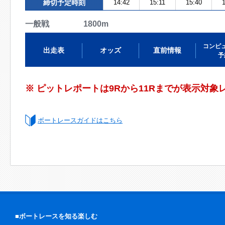
締切予定時刻
14:42
15:11
15:40
1
一般戦 1800m
コンピ
出走表
オッズ
直前情報
予
※ ピットレポートは9Rから11Rまでが表示対象
ボートレースガイドはこちら
■ボートレースを知る楽しむ