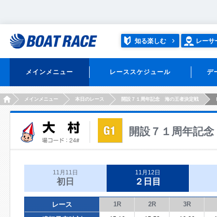
知る楽しむ
レーサ
メインメニュー
レーススケジュール
デ
HOME
メインメニュー
本日のレース
開設７１周年記念 海の王者決定戦
開設７１周年記念
11月11日
11月12日
初日
２日目
レース
1R
2R
3R