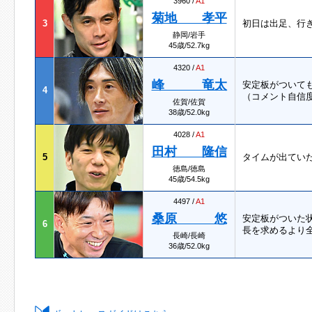
3960 /
A1
菊地 孝平
3
初日は出足、行
静岡/岩手
45歳/52.7kg
4320 /
A1
峰 竜太
安定板がついて
4
（コメント自信
佐賀/佐賀
38歳/52.0kg
4028 /
A1
田村 隆信
5
タイムが出てい
徳島/徳島
45歳/54.5kg
4497 /
A1
桑原 悠
安定板がついた
6
長を求めるより
長崎/長崎
36歳/52.0kg