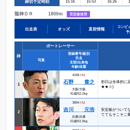
締切予定時刻
15:16
15:53
16:26
1
龍神ＤＲ 1800m
安定板使用
コンピ
出走表
オッズ
直前情報
予
ボートレーサー
登録番号/級別
枠
氏名
写真
支部/出身地
年齢/体重
4168 /
A1
石野 貴之
初日は全体的に
1
★★☆)
大阪/大阪
41歳/52.2kg
3854 /
A1
吉川 元浩
安定板がついて
2
ててもそこそこ
兵庫/兵庫
51歳/51.5kg