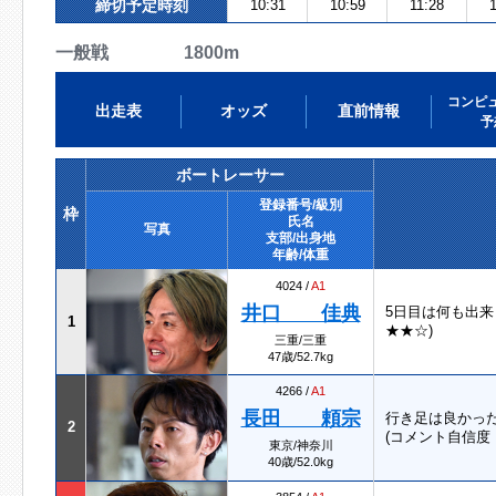
締切予定時刻
10:31
10:59
11:28
一般戦 1800m
コンピ
出走表
オッズ
直前情報
予
ボートレーサー
登録番号/級別
枠
氏名
写真
支部/出身地
年齢/体重
4024 /
A1
井口 佳典
5日目は何も出
1
★★☆)
三重/三重
47歳/52.7kg
4266 /
A1
長田 頼宗
行き足は良かっ
2
(コメント自信度
東京/神奈川
40歳/52.0kg