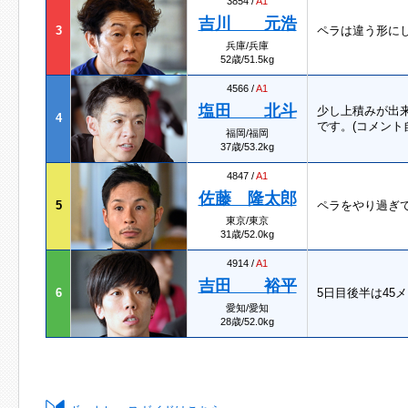
3854 /
A1
吉川 元浩
3
ペラは違う形に
兵庫/兵庫
52歳/51.5kg
4566 /
A1
塩田 北斗
少し上積みが出
4
です。(コメント
福岡/福岡
37歳/53.2kg
4847 /
A1
佐藤 隆太郎
5
ペラをやり過ぎ
東京/東京
31歳/52.0kg
4914 /
A1
吉田 裕平
6
5日目後半は45
愛知/愛知
28歳/52.0kg