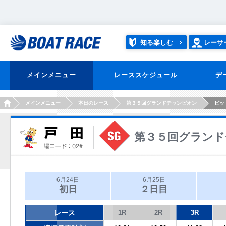
知る楽しむ
レーサ
メインメニュー
レーススケジュール
デ
HOME
メインメニュー
本日のレース
第３５回グランドチャンピオン
ピッ
第３５回グランド
6月24日
6月25日
初日
２日目
レース
1R
2R
3R