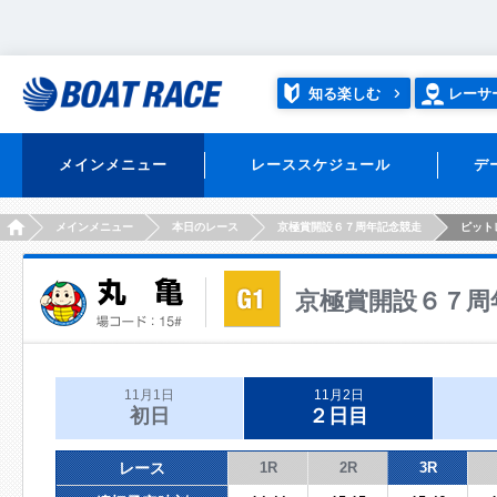
知る楽しむ
レーサ
メインメニュー
レーススケジュール
デ
HOME
メインメニュー
本日のレース
京極賞開設６７周年記念競走
ピット
京極賞開設６７周
11月1日
11月2日
初日
２日目
レース
1R
2R
3R