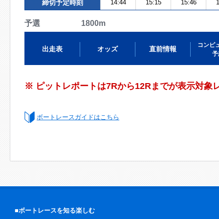
締切予定時刻
14:44
15:15
15:46
1
予選 1800m
コンピ
出走表
オッズ
直前情報
予
※ ピットレポートは7Rから12Rまでが表示対象
ボートレースガイドはこちら
■ボートレースを知る楽しむ