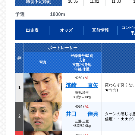
締切予定時刻
10:35
11:02
11:30
1
予選 1800m
コンピ
出走表
オッズ
直前情報
予
ボートレーサー
登録番号/級別
枠
氏名
写真
支部/出身地
年齢/体重
4230 /
A1
濱崎 直矢
変わらず良くな
1
★☆☆)
埼玉/埼玉
39歳/52.0kg
4024 /
A1
井口 佳典
ターンの感じは
2
信度・・★★☆)
三重/三重
45歳/52.0kg