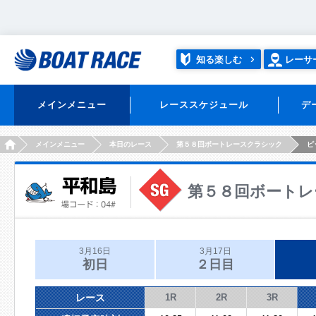
知る楽しむ
レーサ
メインメニュー
レーススケジュール
デ
HOME
メインメニュー
本日のレース
第５８回ボートレースクラシック
ピ
第５８回ボートレ
3月16日
3月17日
初日
２日目
レース
1R
2R
3R