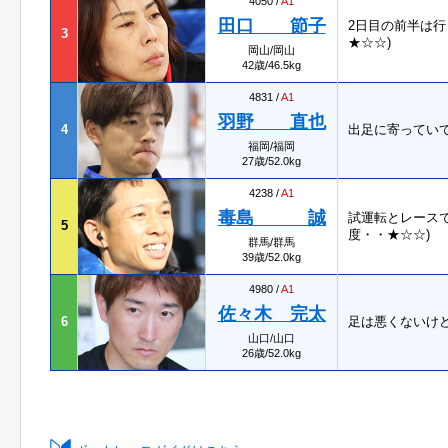
4050 /
A1
田口 節子
2日目の前半は
3
★☆☆)
岡山/岡山
42歳/46.5kg
4831 /
A1
羽野 直也
4
出足に寄ってい
福岡/福岡
27歳/52.0kg
4238 /
A1
毒島 誠
試運転とレース
5
度・・★☆☆)
群馬/群馬
39歳/52.0kg
4980 /
A1
佐々木 完太
6
足は悪くないけ
山口/山口
26歳/52.0kg