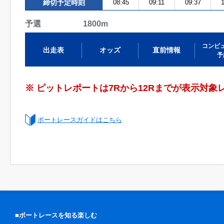
締切予定時刻
08:45
09:11
09:37
1
予選 1800m
コンピ
出走表
オッズ
直前情報
予
※ ピットレポートは7Rから12Rまでが表示対象
ボートレースガイドはこちら
■ボートレースを知る楽しむ