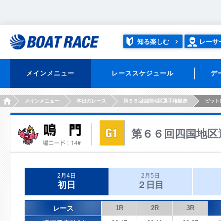
知る楽しむ
レーサ
メインメニュー
レーススケジュール
デ
HOME
メインメニュー
本日のレース
第６６回四国地区選手権競走
ピット
第６６回四国地区
2月4日
2月5日
初日
２日目
レース
1R
2R
3R